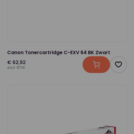
Canon Tonercartridge C-EXV 64 BK Zwart
€ 62,92
In winkelwagen
Produc
excl. BTW