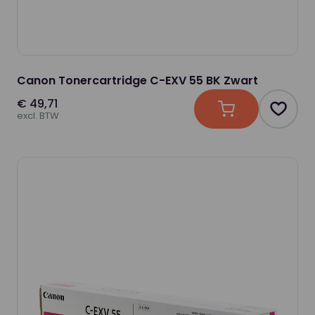
Canon Tonercartridge C-EXV 55 BK Zwart
€ 49,71
In winkelwagen
Produc
excl. BTW