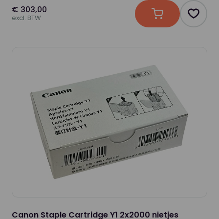
€ 303,00
In winkelwagen
Produc
excl. BTW
Canon Staple Cartridge Y1 2x2000 nietjes