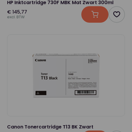
HP Inktcartridge 730F MBK Mat Zwart 300ml
€ 145,77
In winkelwagen
Produc
excl. BTW
Canon Tonercartridge T13 BK Zwart