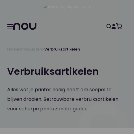
Ga naar hoofdinhoud
Ga naar hoofdnavigatie
Ga naar footer
ISO
9001, 14001 & 27001
Home
Producten
Verbruiksartikelen
Verbruiksartikelen
Alles wat je printer nodig heeft om soepel te
blijven draaien. Betrouwbare verbruiksartikelen
voor scherpe prints zonder gedoe.