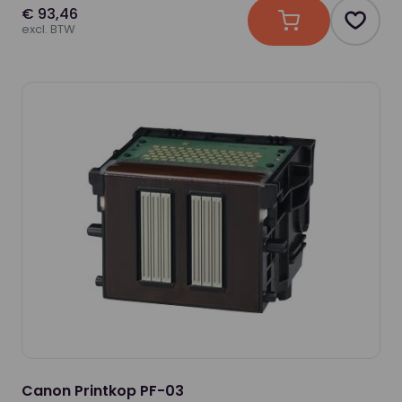
€ 93,46
In winkelwagen
Produc
excl. BTW
Canon Printkop PF-03