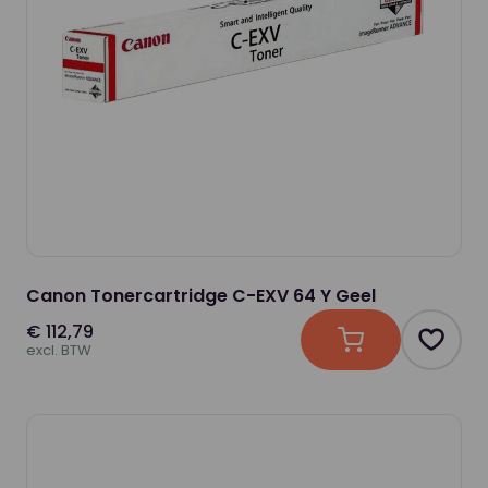
Canon Tonercartridge C-EXV 64 Y Geel
€ 112,79
In winkelwagen
Produc
excl. BTW