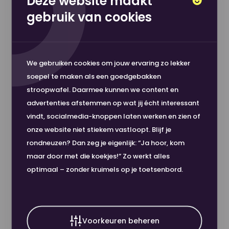
Deze website maakt
gebruik van cookies
We gebruiken cookies om jouw ervaring zo lekker
soepel te maken als een goedgebakken
stroopwafel. Daarmee kunnen we content en
advertenties afstemmen op wat jij écht interessant
vindt, socialmedia-knoppen laten werken en zien of
Canon Staple Cartridge P1 2x5000 nietjes
onze website niet stiekem vastloopt. Blijf je
€ 47,68
rondneuzen? Dan zeg je eigenlijk: “Ja hoor, kom
In winkelwagen
Produc
excl. BTW
maar door met die koekjes!” Zo werkt alles
optimaal – zonder kruimels op je toetsenbord.
Voorkeuren beheren