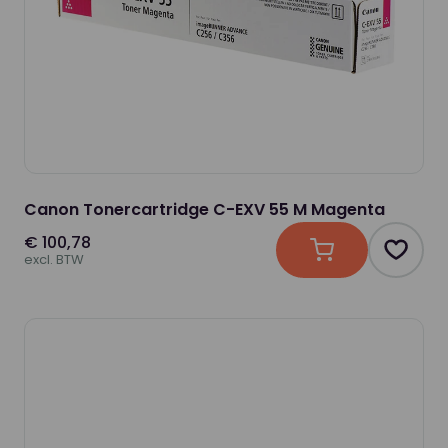
Canon Tonercartridge C-EXV 55 M Magenta
€ 100,78
In winkelwagen
Produc
excl. BTW