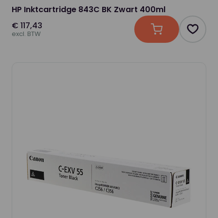
HP Inktcartridge 843C BK Zwart 400ml
€ 117,43
In winkelwagen
Produc
excl. BTW