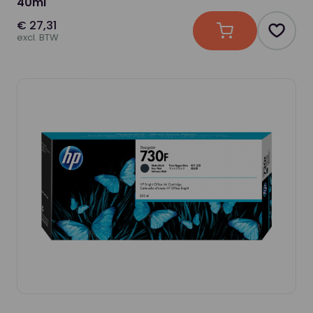
40ml
€ 27,31
In winkelwagen
Produc
excl. BTW