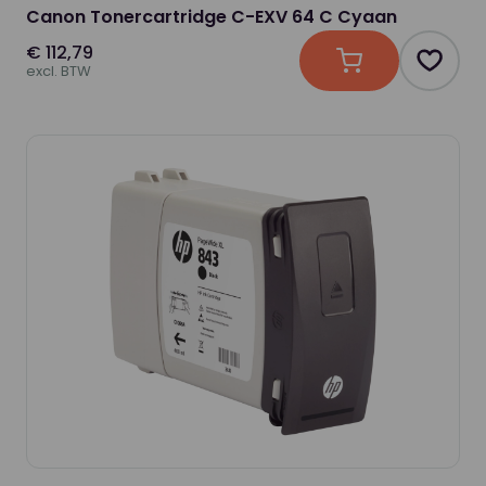
Canon Tonercartridge C-EXV 64 C Cyaan
€ 112,79
In winkelwagen
Produc
excl. BTW