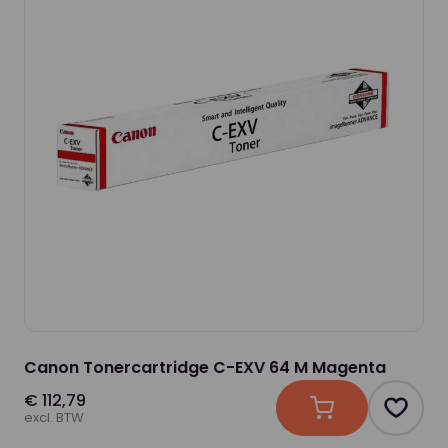
Canon Tonercartridge C-EXV 64 M Magenta
€ 112,79
In winkelwagen
Produc
excl. BTW