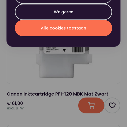
Weigeren
Alle cookies toestaan
Canon Inktcartridge PFI-120 MBK Mat Zwart
€ 61,00
In winkelwagen
Produc
excl. BTW