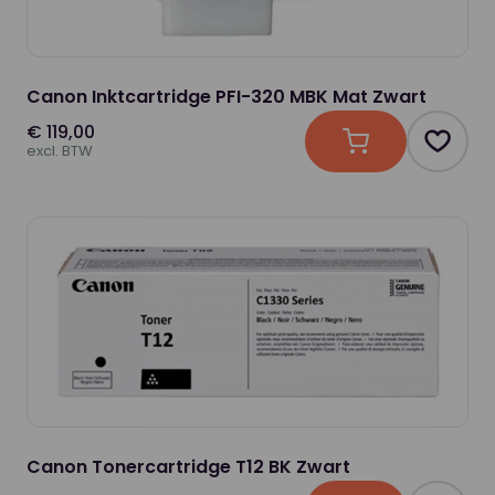
Canon Inktcartridge PFI-320 MBK Mat Zwart
€ 119,00
In winkelwagen
Produc
excl. BTW
Canon Tonercartridge T12 BK Zwart