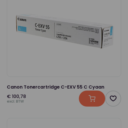
Canon Tonercartridge C-EXV 55 C Cyaan
€ 100,78
In winkelwagen
Produc
excl. BTW