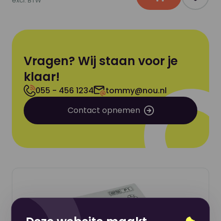
In winkelwagen
Produc
excl. BTW
Vragen? Wij staan voor je
klaar!
055 - 456 1234
tommy@nou.nl
Contact opnemen