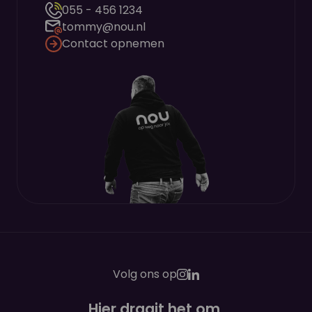
055 - 456 1234
tommy@nou.nl
Contact opnemen
Volg ons op
Hier draait het om
.