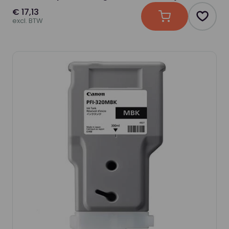
€ 17,13
In winkelwagen
Produc
excl. BTW