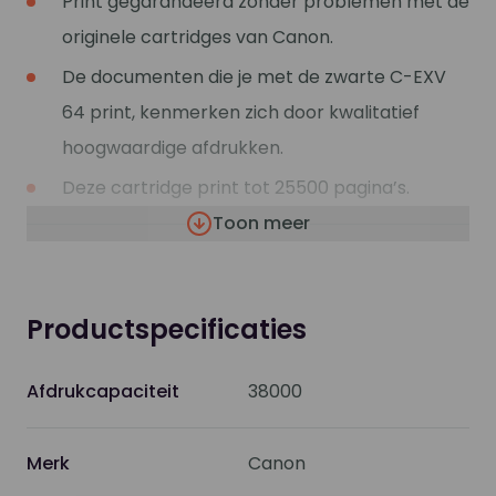
Print gegarandeerd zonder problemen met de
originele cartridges van Canon.
De documenten die je met de zwarte C-EXV
64 print, kenmerken zich door kwalitatief
hoogwaardige afdrukken.
Deze cartridge print tot 25500 pagina’s.
Toon meer
Binnen de Canon printers heb je vaak de
mogelijkheid om in plaats van een gewone
cartridge een XL/HC (high capacity) te
Productspecificaties
gebruiken voor nog meer en goedkoper
printen.
Afdrukcapaciteit
38000
Deze XL/HC cartridge vind je dan terug bij de
alternatieven
Merk
Canon
Weten of je de juiste cartridge hebt? Kijk dan