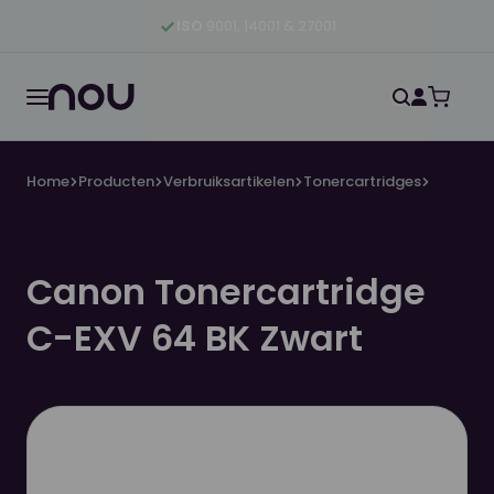
Ga naar hoofdinhoud
Ga naar hoofdnavigatie
Ga naar footer
ISO
9001, 14001 & 27001
Home
Producten
Verbruiksartikelen
Tonercartridges
Canon Tonercartridge C-EXV 64 BK Zwart
Canon Tonercartridge
C-EXV 64 BK Zwart