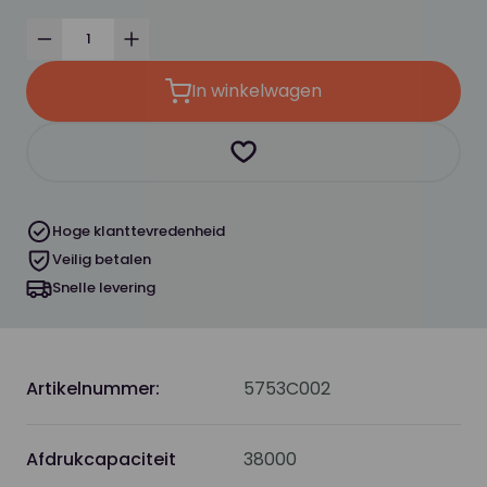
Verminder
Verhoog
In winkelwagen
Product toevoegen als favor
Hoge klanttevredenheid
Veilig betalen
Snelle levering
Artikelnummer:
5753C002
Afdrukcapaciteit
38000