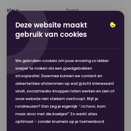
bij de specificaties ‘’geschikt voor’’ of jou
Kleur
Zwart
Canon printer ertussen staat.
Deze website maakt
Toepassing
Originele Toner
Kleur
Zwart
gebruik van cookies
Cartridges
Model naam
C-EXV 64
Toon meer
We gebruiken cookies om jouw ervaring zo lekker
Soort Verbruiksartikel
Tonercartridge
soepel te maken als een goedgebakken
stroopwafel. Daarmee kunnen we content en
advertenties afstemmen op wat jij écht interessant
Aantal afdrukken
38000
Nou, dit wordt 'm!
vindt, socialmedia-knoppen laten werken en zien of
onze website niet stiekem vastloopt. Blijf je
Commerciële kleurnaam
Zwart
Hoge klanttevredenheid
rondneuzen? Dan zeg je eigenlijk: “Ja hoor, kom
maar door met die koekjes!” Zo werkt alles
Veilig betalen
optimaal – zonder kruimels op je toetsenbord.
CE-markering
Ja
Snelle levering