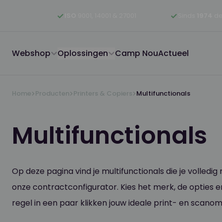
Ga naar hoofdinhoud
Ga naar hoofdnavigatie
Ga naar footer
ISO
9001, 14001 & 27001
Sinds
1974
de
Webshop
Oplossingen
Camp Nou
Actueel
Home
Producten
Printers & Copiers
Multifunctionals
Multifunctionals
Op deze pagina vind je multifunctionals die je volledi
onze contractconfigurator. Kies het merk, de opties 
regel in een paar klikken jouw ideale print- en scano