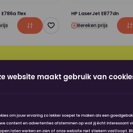
 E786a flex
HP LaserJet E877dn
rijs
Bereken prijs
Product toevoegen als favoriet
Vragen? Wij staan voor je kl
e website maakt gebruik van cookie
055 - 456 1234
tommy@nou.nl
kies om jouw ervaring zo lekker soepel te maken als een goedgeba
e content en advertenties afstemmen op wat jij écht interessant vi
en laten werken en zien of onze website niet stiekem vastloopt. Bli