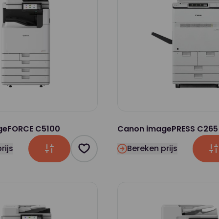
geFORCE C5100
Canon imagePRESS C265
rijs
Bereken prijs
Product toevoegen als favoriet