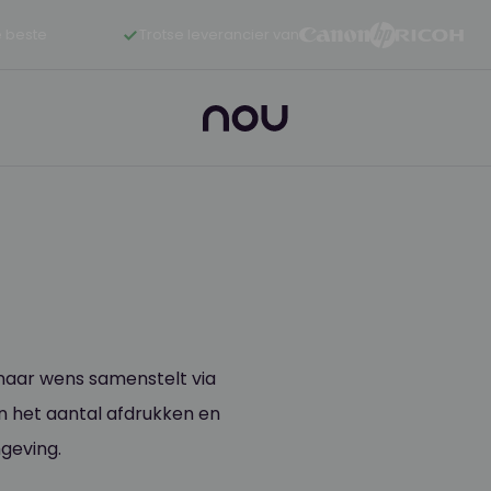
 beste
Trotse leverancier van
g naar wens samenstelt via
en het aantal afdrukken en
mgeving.