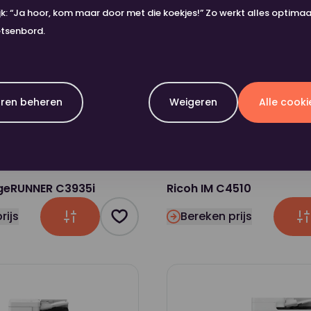
ijk: “Ja hoor, kom maar door met die koekjes!” Zo werkt alles optima
etsenbord.
ren beheren
Weigeren
Alle cook
geRUNNER C3935i
Ricoh IM C4510
rijs
Bereken prijs
Product toevoegen als favoriet