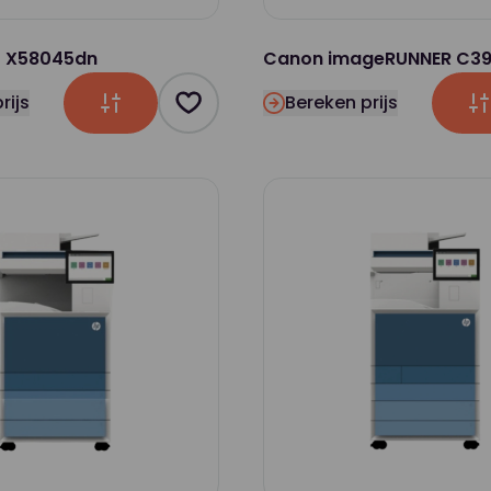
t X58045dn
Canon imageRUNNER C39
rijs
Bereken prijs
Product toevoegen als favoriet