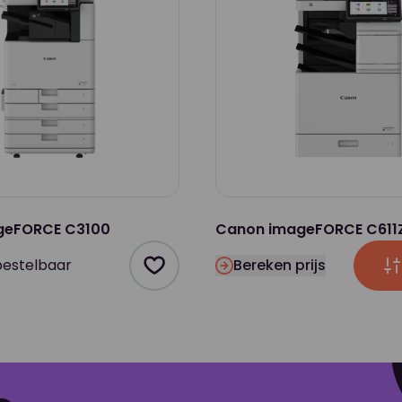
geFORCE C3100
Canon imageFORCE C611
bestelbaar
Bereken prijs
Product toevoegen als favoriet