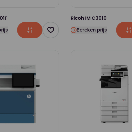
01F
Ricoh IM C3010
rijs
Bereken prijs
Product toevoegen als favoriet