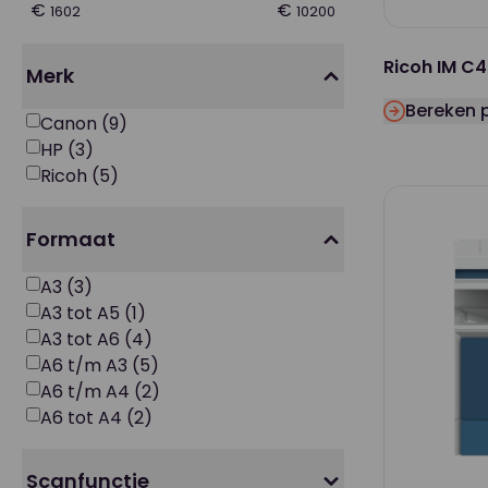
€
€
1602
10200
Ricoh IM C4
Merk
Bereken p
Canon
(9)
HP
(3)
Ricoh
(5)
Formaat
A3
(3)
A3 tot A5
(1)
A3 tot A6
(4)
A6 t/m A3
(5)
A6 t/m A4
(2)
A6 tot A4
(2)
Scanfunctie