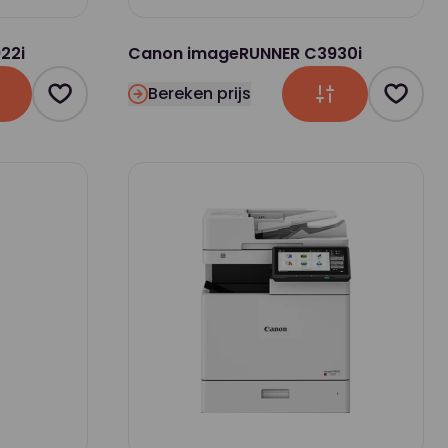
22i
Canon imageRUNNER C3930i
Bereken prijs
Product toevoegen als favoriet
Produc