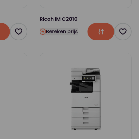
Ricoh IM C2010
Bereken prijs
Product toevoegen als favoriet
Produc