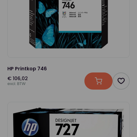
HP Printkop 746
€ 106,02
In winkelwagen
Produc
excl. BTW