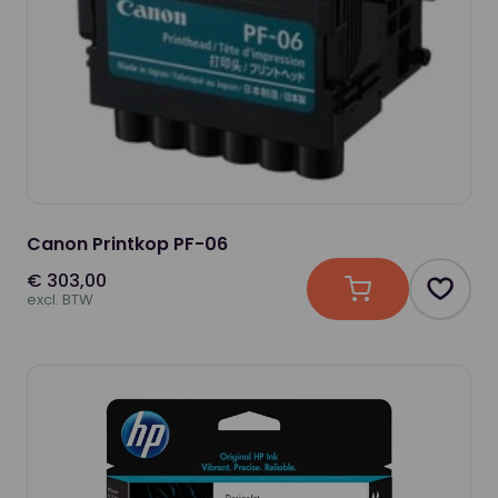
Canon Printkop PF-06
€ 303,00
In winkelwagen
Produc
excl. BTW