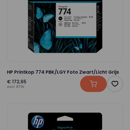
HP Printkop 774 PBK/LGY Foto Zwart/Licht Grijs
€ 172,65
In winkelwagen
Produc
excl. BTW