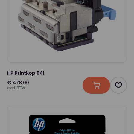
HP Printkop 841
€ 478,00
In winkelwagen
Produc
excl. BTW