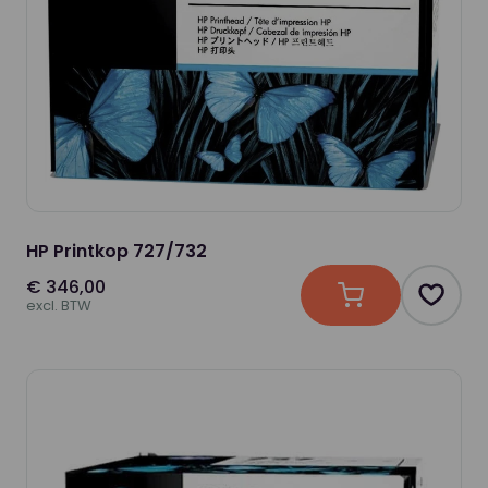
HP Printkop 727/732
€ 346,00
In winkelwagen
Produc
excl. BTW