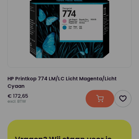
HP Printkop 774 LM/LC Licht Magenta/Licht
Cyaan
€ 172,65
In winkelwagen
Produc
excl. BTW