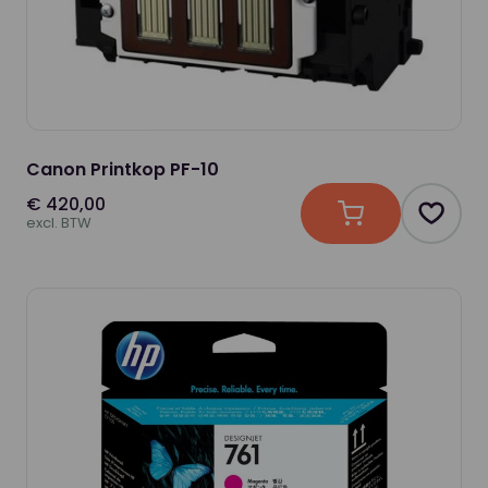
Canon Printkop PF-10
€ 420,00
In winkelwagen
Produc
excl. BTW