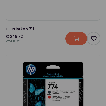
HP Printkop 711
€ 249,72
In winkelwagen
Produc
excl. BTW