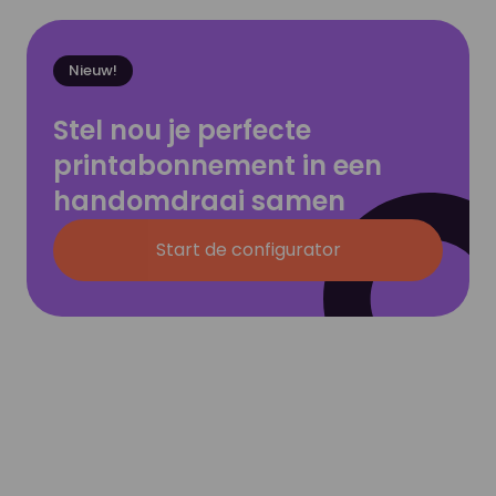
Nieuw!
Stel nou je perfecte
printabonnement in een
handomdraai samen
Start de configurator