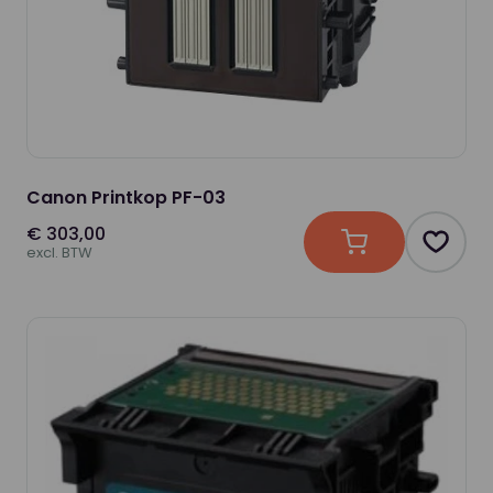
Canon Printkop PF-03
€ 303,00
In winkelwagen
Produc
excl. BTW