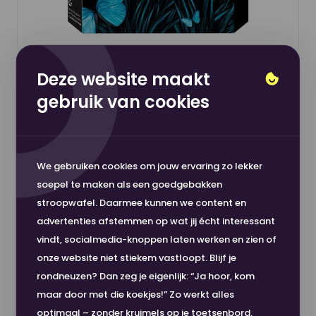
Deze website maakt
HP Printkop 774 M/Y Magenta/Geel
gebruik van cookies
€ 172,65
In winkelwagen
Produc
excl. BTW
We gebruiken cookies om jouw ervaring zo lekker
soepel te maken als een goedgebakken
stroopwafel. Daarmee kunnen we content en
advertenties afstemmen op wat jij écht interessant
vindt, socialmedia-knoppen laten werken en zien of
onze website niet stiekem vastloopt. Blijf je
rondneuzen? Dan zeg je eigenlijk: “Ja hoor, kom
maar door met die koekjes!” Zo werkt alles
optimaal – zonder kruimels op je toetsenbord.