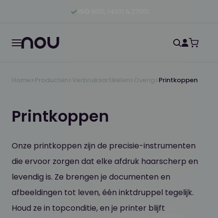
Ga naar hoofdinhoud
Ga naar hoofdnavigatie
Ga naar footer
ISO
9001, 14001 & 27001
Home
Producten
Verbruiksartikelen
Overig
Printkoppen
Printkoppen
Onze printkoppen zijn de precisie-instrumenten
die ervoor zorgen dat elke afdruk haarscherp en
levendig is. Ze brengen je documenten en
afbeeldingen tot leven, één inktdruppel tegelijk.
Houd ze in topconditie, en je printer blijft