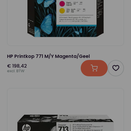
HP Printkop 771 M/Y Magenta/Geel
€ 198,42
In winkelwagen
Produc
excl. BTW