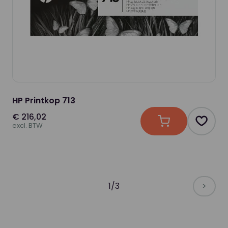
HP Printkop 713
€ 216,02
In winkelwagen
Produc
excl. BTW
1/3
>