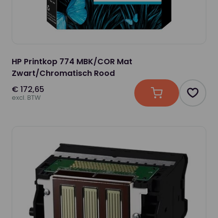
HP Printkop 774 MBK/COR Mat
Zwart/Chromatisch Rood
€ 172,65
In winkelwagen
Produc
excl. BTW