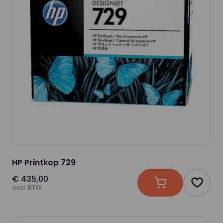
HP Printkop 729
€ 435,00
In winkelwagen
Produc
excl. BTW