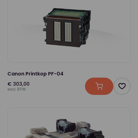
Canon Printkop PF-04
€ 303,00
In winkelwagen
Produc
excl. BTW