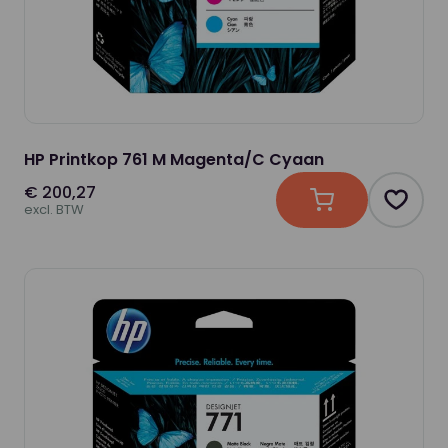
HP Printkop 761 M Magenta/C Cyaan
€ 200,27
In winkelwagen
Produc
excl. BTW