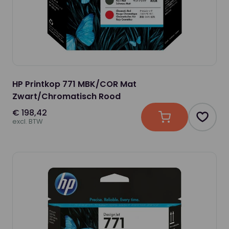
HP Printkop 771 MBK/COR Mat
Zwart/Chromatisch Rood
€ 198,42
In winkelwagen
Produc
excl. BTW