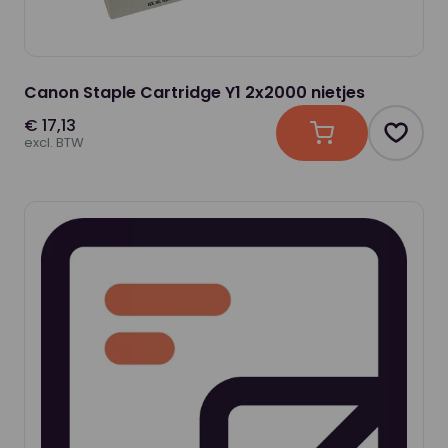
Canon Staple Cartridge Y1 2x2000 nietjes
€ 17,13
In winkelwagen
Produc
excl. BTW