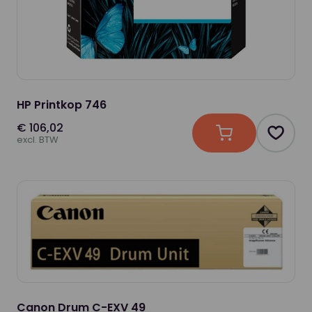
HP Printkop 746
€ 106,02
In winkelwagen
Produc
excl. BTW
Canon Drum C-EXV 49