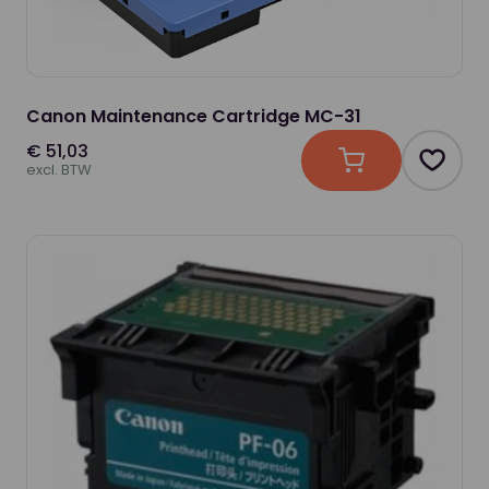
Canon Maintenance Cartridge MC-31
€ 51,03
In winkelwagen
Produc
excl. BTW