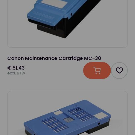
Canon Maintenance Cartridge MC-30
€ 51,43
In winkelwagen
Produc
excl. BTW