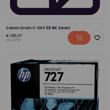
Canon Drum C-EXV 55 BK Zwart
€ 135,07
In winkelwagen
Produc
excl. BTW