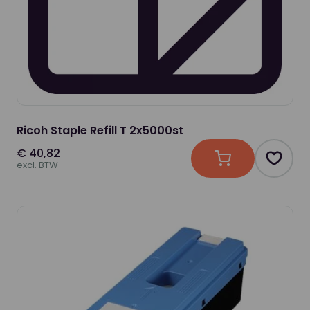
Ricoh Staple Refill T 2x5000st
€ 40,82
In winkelwagen
Produc
excl. BTW