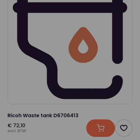
Ricoh Waste tank D6706413
€ 72,10
In winkelwagen
Produc
excl. BTW