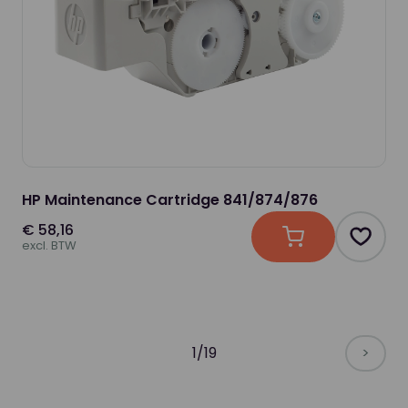
HP Maintenance Cartridge 841/874/876
€ 58,16
In winkelwagen
Produc
excl. BTW
1/19
>