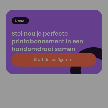
Nieuw!
Stel nou je perfecte
printabonnement in een
handomdraai samen
Start de configurator