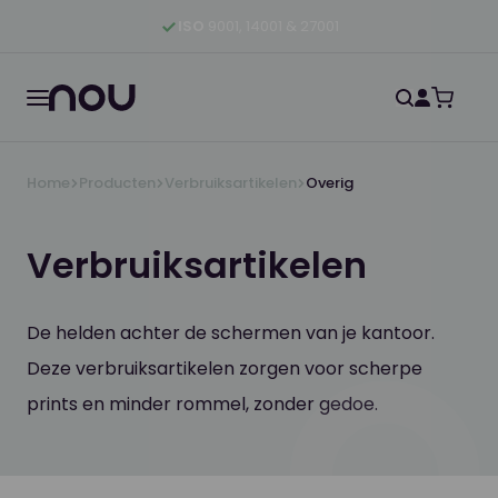
Ga naar hoofdinhoud
Ga naar hoofdnavigatie
Ga naar footer
ISO
9001, 14001 & 27001
Home
Producten
Verbruiksartikelen
Overig
Verbruiksartikelen
De helden achter de schermen van je kantoor.
Deze verbruiksartikelen zorgen voor scherpe
prints en minder rommel, zonder gedoe.