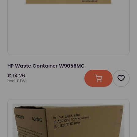
HP Waste Container W9058MC
€ 14,26
In winkelwagen
Produc
excl. BTW