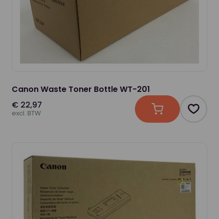
Canon Waste Toner Bottle WT-201
€ 22,97
In winkelwagen
Produc
excl. BTW