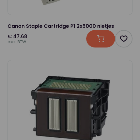
Canon Staple Cartridge P1 2x5000 nietjes
€ 47,68
In winkelwagen
Produc
excl. BTW