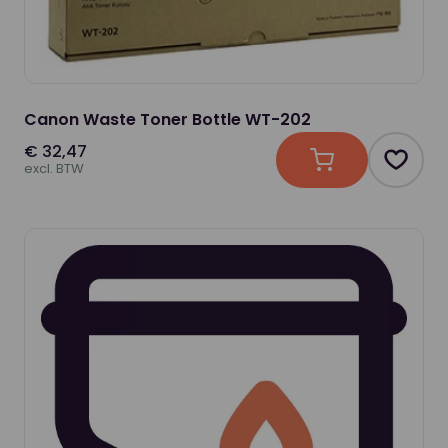
Canon Waste Toner Bottle WT-202
€ 32,47
In winkelwagen
Produc
excl. BTW