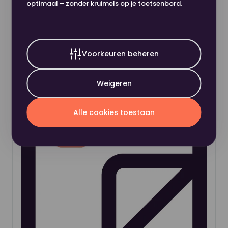
optimaal – zonder kruimels op je toetsenbord.
Ricoh Staple + Holder T 1x5000st
€ 29,15
In winkelwagen
Produc
excl. BTW
Voorkeuren beheren
Weigeren
Alle cookies toestaan