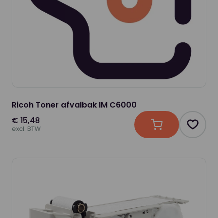
Ricoh Toner afvalbak IM C6000
€ 15,48
In winkelwagen
Produc
excl. BTW