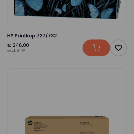
HP Printkop 727/732
€ 346,00
In winkelwagen
Produc
excl. BTW