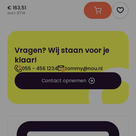
€ 163,51
In winkelwagen
Produc
excl. BTW
Vragen? Wij staan voor je
klaar!
055 - 456 1234
tommy@nou.nl
Contact opnemen