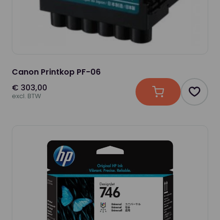
Canon Printkop PF-06
€ 303,00
In winkelwagen
Produc
excl. BTW