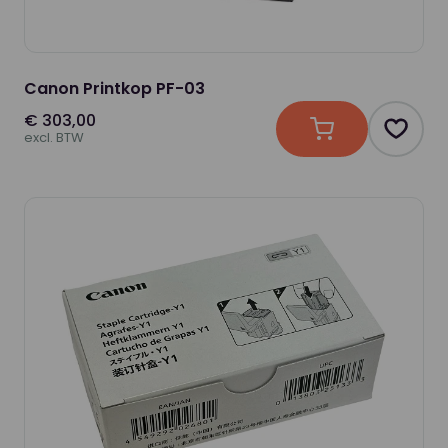
Canon Printkop PF-03
€ 303,00
In winkelwagen
Produc
excl. BTW