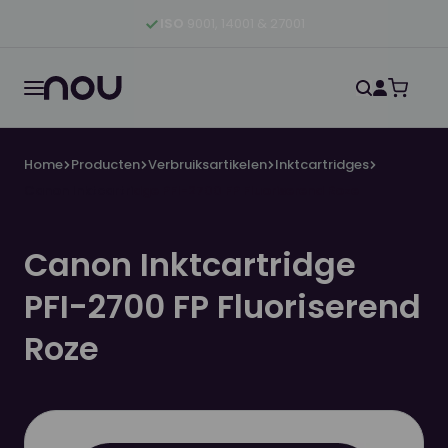
Ga naar hoofdinhoud
Ga naar hoofdnavigatie
Ga naar footer
ISO
9001, 14001 & 27001
Home
Producten
Verbruiksartikelen
Inktcartridges
Canon Inktcartridge PFI-2700 FP Fluoriserend Roze
Canon Inktcartridge
PFI-2700 FP Fluoriserend
Roze