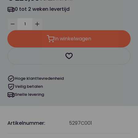
0 tot 2 weken levertijd
Verminder
Verhoog
In winkelwagen
Product toevoegen als favor
Hoge klanttevredenheid
Veilig betalen
Snelle levering
Artikelnummer:
5297C001