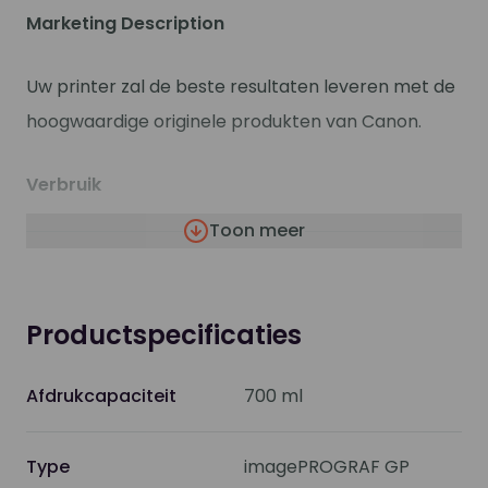
Marketing Description
Uw printer zal de beste resultaten leveren met de
hoogwaardige originele produkten van Canon.
Verbruik
Toon meer
Type
Inkttank
verbruiksartikelen
Productspecificaties
Afdruktechnologie
Inktjet
Afdrukcapaciteit
700 ml
Kleur
Fluorescerend roze
(gepigmenteerd)
Type
imagePROGRAF GP