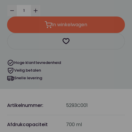
Verminder
Verhoog
In winkelwagen
Product toevoegen als favor
Hoge klanttevredenheid
Veilig betalen
Snelle levering
Artikelnummer:
5293C001
Afdrukcapaciteit
700 ml