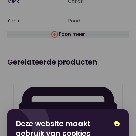
Merk
Canon
Inktcapaciteit
700 ml
Kleur
Rood
Toon meer
Informatie over Compatibiliteit
Compatibel met
Canon imagePROGRAF GP-
Gerelateerde producten
2000, GP-4000
Deze website maakt
gebruik van cookies