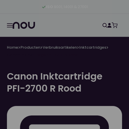
Ga naar hoofdinhoud
Ga naar hoofdnavigatie
Ga naar footer
ISO
9001, 14001 & 27001
Home
Producten
Verbruiksartikelen
Inktcartridges
Canon Inktcartridge PFI-2700 R Rood
Canon Inktcartridge
PFI-2700 R Rood