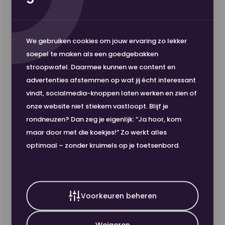
We gebruiken cookies om jouw ervaring zo lekker
soepel te maken als een goedgebakken
stroopwafel. Daarmee kunnen we content en
advertenties afstemmen op wat jij écht interessant
vindt, socialmedia-knoppen laten werken en zien of
onze website niet stiekem vastloopt. Blijf je
Canon Inktcartridge PFI-2700 MBK Mat
rondneuzen? Dan zeg je eigenlijk: “Ja hoor, kom
Zwart
maar door met die koekjes!” Zo werkt alles
€ 225,00
In winkelwagen
Product t
optimaal – zonder kruimels op je toetsenbord.
excl. BTW
Voorkeuren beheren
Weigeren