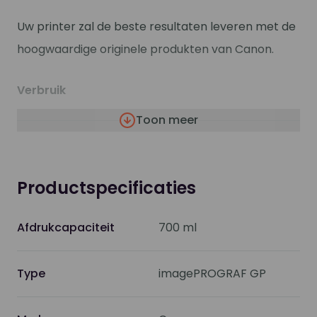
Uw printer zal de beste resultaten leveren met de
hoogwaardige originele produkten van Canon.
Verbruik
Toon meer
Type
Inkttank
verbruiksartikelen
Productspecificaties
Afdruktechnologie
Inktjet
Afdrukcapaciteit
700 ml
Kleur
Rood (gepigmenteerd)
Type
imagePROGRAF GP
Aantal
1
inbegrepen