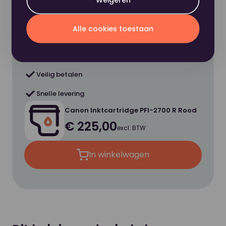
Nou, dit wordt 'm!
Alle cookies toestaan
Hoge klanttevredenheid
Veilig betalen
Snelle levering
Canon Inktcartridge PFI-2700 R Rood
€ 225,00
excl. BTW
In winkelwagen