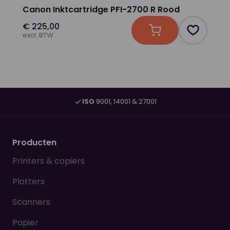
Canon Inktcartridge PFI-2700 R Rood
€ 225,00
In winkelwagen
Product t
excl. BTW
ISO
9001, 14001 & 27001
Producten
Printers & copiers
Plotters
Scanners
Papier