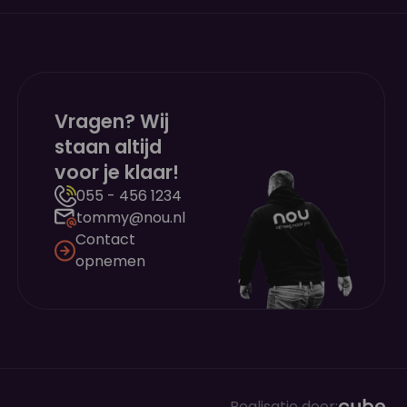
Vragen? Wij
staan altijd
voor je klaar!
055 - 456 1234
tommy@nou.nl
Contact
opnemen
Realisatie door: