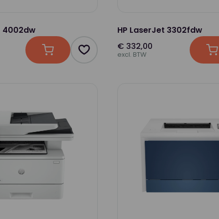
t 4002dw
HP LaserJet 3302fdw
€ 332,00
In winkelwagen
Product toevoegen als favoriet
I
excl. BTW