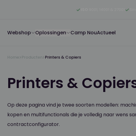
Ga naar hoofdinhoud
Ga naar hoofdnavigatie
Ga naar footer
ISO
9001, 14001 & 27001
Si
Webshop
Oplossingen
Camp Nou
Actueel
Home
Producten
Printers & Copiers
Printers & Copier
Op deze pagina vind je twee soorten modellen: machine
kopen en multifunctionals die je volledig naar wens s
contractconfigurator.