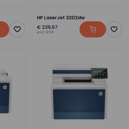
HP LaserJet 3202dw
€ 239,67
n winkelwagen
Product toevoegen als favoriet
In winkelwagen
Produc
excl. BTW