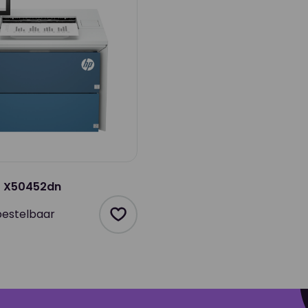
t X50452dn
bestelbaar
Product toevoegen als favoriet