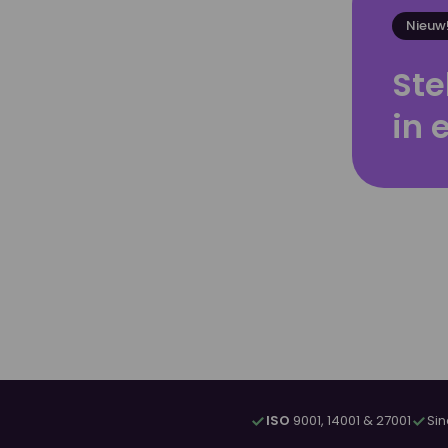
Nieuw
Ste
in
ISO
9001, 14001 & 27001
Si