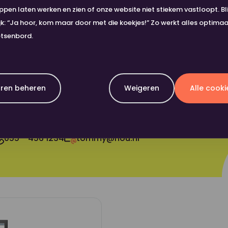
en laten werken en zien of onze website niet stiekem vastloopt. Bli
t X58045dn
HP LaserJet E786a flex
ijk: “Ja hoor, kom maar door met die koekjes!” Zo werkt alles optima
etsenbord.
rijs
Bereken prijs
Product toevoegen als favoriet
ren beheren
Weigeren
Alle cook
Vragen? Wij staan voor je kl
055 - 456 1234
tommy@nou.nl