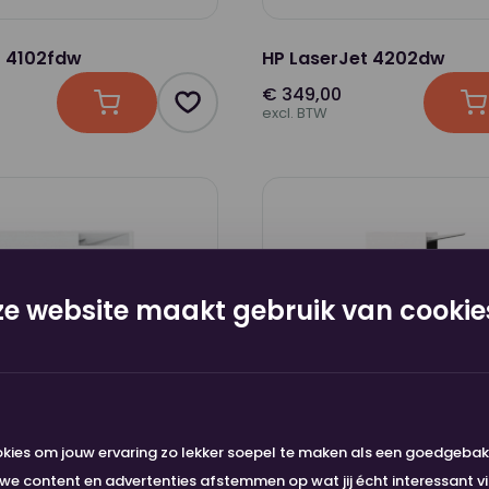
t 4102fdw
HP LaserJet 4202dw
€ 349,00
In winkelwagen
Product toevoegen als favoriet
I
excl. BTW
e website maakt gebruik van cookie
kies om jouw ervaring zo lekker soepel te maken als een goedgeba
e content en advertenties afstemmen op wat jij écht interessant vi