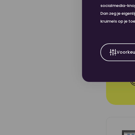
socialmedia-knopp
HP LaserJe
Dan zeg je eigenl
kruimels op je to
Bereken p
Voorkeu