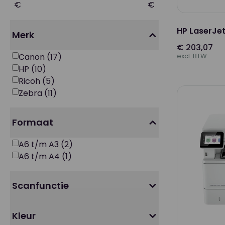
€
€
HP LaserJe
Merk
€ 203,07
excl. BTW
Canon
(17)
HP
(10)
Ricoh
(5)
Zebra
(11)
Formaat
A6 t/m A3
(2)
A6 t/m A4
(1)
Scanfunctie
Ja - Dubbelzijdig
(3)
Kleur