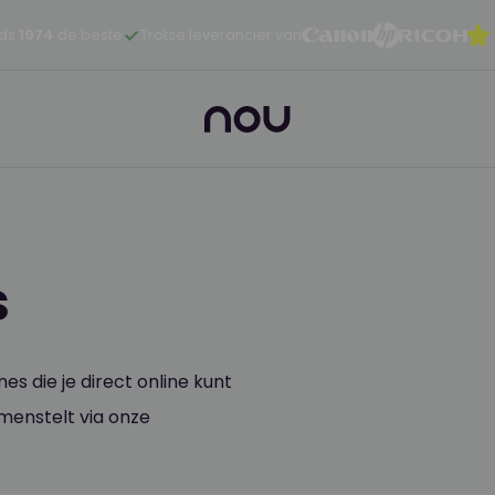
nds
1974
de beste
Trotse leverancier van
s
s die je direct online kunt
amenstelt via onze