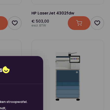
HP LaserJet 4302fdw
€ 503,00
n winkelwagen
Product toevoegen als favoriet
In winkelwagen
Produc
excl. BTW
s
kken stroopwafel.
Noodzakelijk
ndt,
Zonder deze koekjes lo