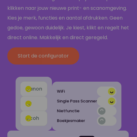
klikken naar jouw nieuwe print- en scanomgeving.
Kies je merk, functies en aantal afdrukken. Geen
gedoe, gewoon duidelijk. Je kiest, klikt en regelt het
direct online. Makkelijk en direct geregeld.
Start de configurator
Canon
WiFi
Single Pass Scanner
HP
Nietfunctie
Ricoh
Boekjesmaker