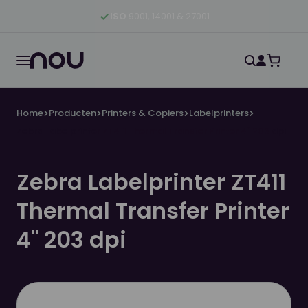
Ga naar hoofdinhoud
Ga naar hoofdnavigatie
Ga naar footer
ISO
9001, 14001 & 27001
Home
Producten
Printers & Copiers
Labelprinters
Zebra Labelprinter ZT411 Thermal Transfer Printer 4" 203 dpi
Zebra Labelprinter ZT411
Thermal Transfer Printer
4" 203 dpi