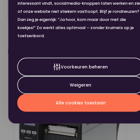
interessant vindt, socialmedia-knoppen laten werken en zi
In winkelwagen
of onze website niet stiekem vastloopt. Blijf je rondneuzen?
Dan zeg je eigenlijk: “Ja hoor, kom maar door met die
koekjes!” Zo werkt alles optimaal – zonder kruimels op je
toetsenbord.
Dit heb je eerder bekeken
Voorkeuren beheren
Weigeren
Alle cookies toestaan