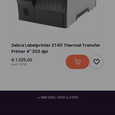
Zebra Labelprinter ZT411 Thermal Transfer
Printer 4" 203 dpi
€ 1.325,00
In winkelwagen
Product t
excl. BTW
ISO
9001, 14001 & 27001