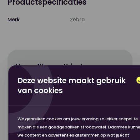
Productspecificaties
Merk
Zebra
Nou, dit wordt 'm!
Deze website maakt gebruik
Hoge klanttevredenheid
van cookies
Veilig betalen
Snelle levering
Zebra Labelprinter ZT411 Thermal
We gebruiken cookies om jouw ervaring zo lekker soepel te
Transfer Printer 4" 203 dpi
maken als een goedgebakken stroopwafel. Daarmee kunn
€ 1.325,00
excl. BTW
we content en advertenties afstemmen op wat jij écht