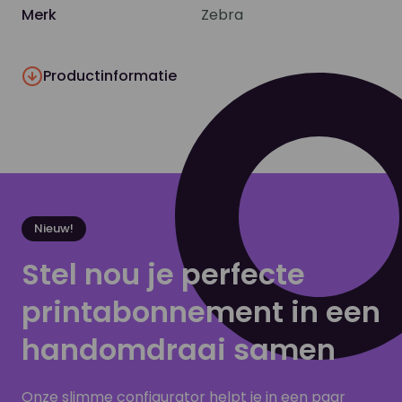
Merk
Zebra
Productinformatie
Nieuw!
Stel nou je perfecte
printabonnement in een
handomdraai samen
Onze slimme configurator helpt je in een paar