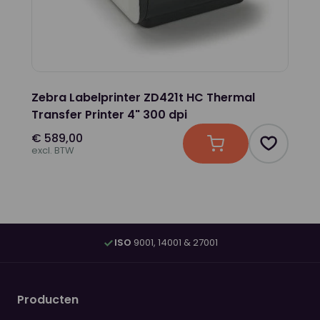
Zebra Labelprinter ZD421t HC Thermal
Transfer Printer 4" 300 dpi
€ 589,00
In winkelwagen
Product t
excl. BTW
ISO
9001, 14001 & 27001
Producten