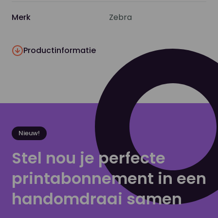
Merk
Zebra
Productinformatie
Nieuw!
Stel nou je perfecte
printabonnement in een
handomdraai samen