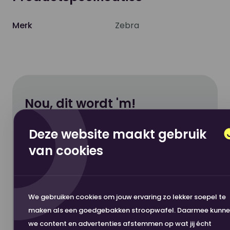
Merk
Zebra
Nou, dit wordt 'm!
Deze website maakt gebruik
Hoge klanttevredenheid
van cookies
Veilig betalen
Snelle levering
Zebra Labelprinter ZD421t HC Thermal
Transfer Printer 4" 300 dpi
We gebruiken cookies om jouw ervaring zo lekker soepel te
€ 589,00
excl. BTW
maken als een goedgebakken stroopwafel. Daarmee kunn
we content en advertenties afstemmen op wat jij écht
In winkelwagen