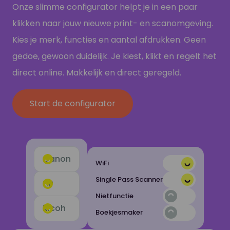
Onze slimme configurator helpt je in een paar
klikken naar jouw nieuwe print- en scanomgeving.
Kies je merk, functies en aantal afdrukken. Geen
gedoe, gewoon duidelijk. Je kiest, klikt en regelt het
direct online. Makkelijk en direct geregeld.
Start de configurator
Canon
WiFi
Single Pass Scanner
HP
Nietfunctie
Ricoh
Boekjesmaker