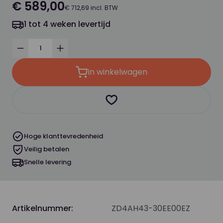
€ 589,00
€ 712,69 incl. BTW
1 tot 4 weken levertijd
Verminder
Verhoog
In winkelwagen
Product toevoegen als favor
Hoge klanttevredenheid
Veilig betalen
Snelle levering
Artikelnummer:
ZD4AH43-30EE00EZ