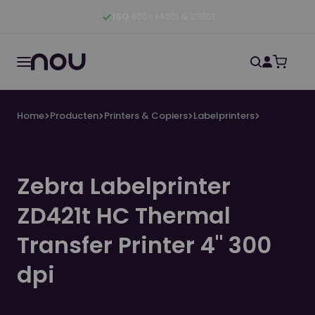
Ga naar hoofdinhoud
Ga naar hoofdnavigatie
Ga naar footer
ISO
9001, 14001 & 27001
Home
Producten
Printers & Copiers
Labelprinters
Zebra Labelprinter ZD421t HC Thermal Transfer Printer 4"
300 dpi
Zebra Labelprinter
ZD421t HC Thermal
Transfer Printer 4" 300
dpi