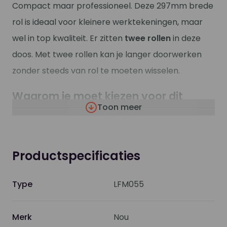
Compact maar professioneel. Deze 297mm brede
rol is ideaal voor kleinere werktekeningen, maar
wel in top kwaliteit. Er zitten
twee rollen
in deze
doos. Met twee rollen kan je langer doorwerken
zonder steeds van rol te moeten wisselen.
Waarom je moet kiezen voor dit
Toon meer
papier
Verantwoord en netjes:
Dit papier is een
verantwoorde keuze doordat het FSC® en EU
Productspecificaties
Ecolabel gecertificeerd is.
ISO 9706:
Lange levensduur, geen vergeelde
Type
LFM055
archieven en duurzaam.
Super wit:
Met een ISO witheid van 164 is dit
Merk
Nou
papier mega wit en springen de details er van