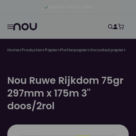
Ga naar hoofdinhoud
Ga naar hoofdnavigatie
Ga naar footer
ISO
9001, 14001 & 27001
Home
Producten
Papier
Plotterpapier
Uncoated papier
Nou Ruwe Rijkdom 75gr 297mm x 175m 3" doos/2rol
Nou Ruwe Rijkdom 75gr
297mm x 175m 3"
doos/2rol