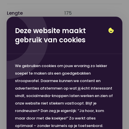
af.
Lengte
175
Gebruiksgemak
Deze website maakt
Functionaliteit
3-inch kern
Twee rollen van 175 meter
per doos, dus je zit
gebruik van cookies
voorlopig niet zonder. De compacte breedte
Toon meer
Afmeting
297
maakt dit papier perfect voor engineers, planners
en technici die op detail werken. Werkt soepel op
We gebruiken cookies om jouw ervaring zo lekker
Formaat
A3
elke standaard 3" plotter en zorgt voor
soepel te maken als een goedgebakken
buitengewone kwaliteit prints.
Nou, dit wordt 'm!
stroopwafel. Daarmee kunnen we content en
Gewicht (grams/m2)
75 gm2
advertenties afstemmen op wat jij écht interessant
Klein van formaat, groots in prestatie. Ervaar de
vindt, socialmedia-knoppen laten werken en zien of
Hoge klanttevredenheid
kwaliteit van Nou en bestel je eigen Ruwe
onze website niet stiekem vastloopt. Blijf je
Kleur
Wit
Veilig betalen
Rijkdom.
rondneuzen? Dan zeg je eigenlijk: “Ja hoor, kom
maar door met die koekjes!” Zo werkt alles
Snelle levering
Materiaal
Papier
optimaal – zonder kruimels op je toetsenbord.
Nou Ruwe Rijkdom 75gr 297mm x 175m