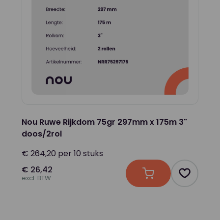
Nou Ruwe Rijkdom 75gr 297mm x 175m 3"
doos/2rol
€ 264,20 per 10 stuks
€ 26,42
In winkelwagen
Product t
excl. BTW