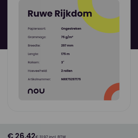
€ 26,42
€ 31,97 incl. BTW