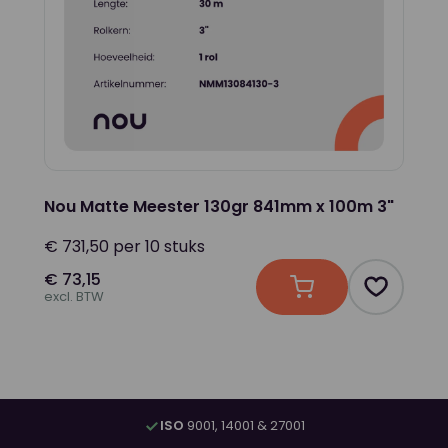
Nou Matte Meester 130gr 841mm x 100m 3"
€ 731,50 per 10 stuks
€ 73,15
In winkelwagen
Product t
excl. BTW
ISO
9001, 14001 & 27001