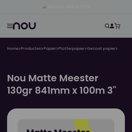
Ga naar hoofdinhoud
Ga naar hoofdnavigatie
Ga naar footer
ISO
9001, 14001 & 27001
Home
Producten
Papier
Plotterpapier
Gecoat papier
Nou Matte Meester 130gr 841mm x 100m 3"
Nou Matte Meester
130gr 841mm x 100m 3"