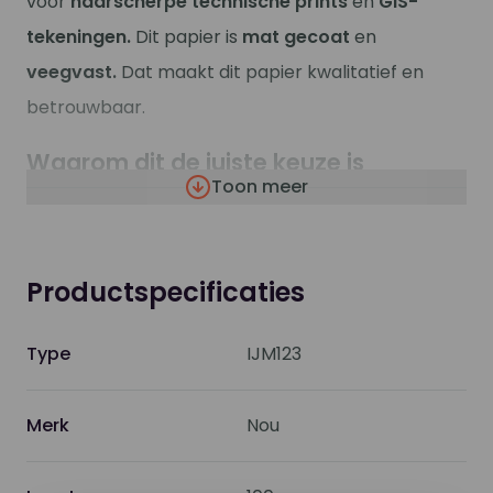
voor
haarscherpe technische prints
en
GIS-
tekeningen.
Dit papier is
mat gecoat
en
veegvast.
Dat maakt dit papier kwalitatief en
betrouwbaar.
Waarom dit de juiste keuze is
Toon meer
Uitstekende contrasten:
Helder en
haarscherpe prints.
Mat gecoat en veegvast:
Professioneel en
Productspecificaties
netjes, zonder uitgeveegde inkt op je papier.
Geschikt voor vlakvulling:
Perfect te
Type
IJM123
gebruiken voor presentaties.
Duurzaam:
Een verantwoorde keuze met een
Merk
Nou
FSC® certificaat.