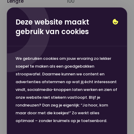
Lengte
100
Handig in gebruik
Dankzij de 3" kern is deze helemaal geschikt voor
Deze website maakt
Functionaliteit
3-inch kern
verschillende plotters en met de 30m print je
gebruik van cookies
Toon meer
soepel door, zonder elke keer de rol te moeten
Afmeting
841
verwisselen.
Bestel nu en ervaar de kracht van dit premium
We gebruiken cookies om jouw ervaring zo lekker
Formaat
A0
papier!
soepel te maken als een goedgebakken
Nou, dit wordt 'm!
stroopwafel. Daarmee kunnen we content en
Gewicht (grams/m2)
130 gm2
advertenties afstemmen op wat jij écht interessant
Hoge klanttevredenheid
vindt, socialmedia-knoppen laten werken en zien of
onze website niet stiekem vastloopt. Blijf je
Kleur
Wit
Veilig betalen
rondneuzen? Dan zeg je eigenlijk: “Ja hoor, kom
Snelle levering
maar door met die koekjes!” Zo werkt alles
Materiaal
Papier
Nou Matte Meester 130gr 841mm x
optimaal – zonder kruimels op je toetsenbord.
100m 3"
€ 73,15