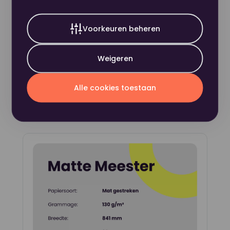
excl. BTW
Toepassing
Mat gestreken
In winkelwagen
Voorkeuren beheren
Weigeren
Alle cookies toestaan
Dit heb je eerder bekeken