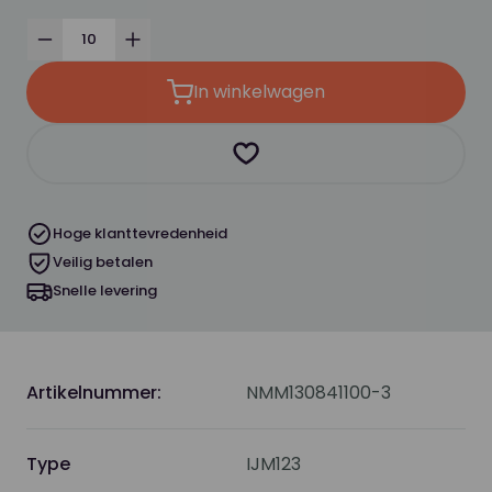
Verminder
Verhoog
In winkelwagen
Product toevoegen als favor
Hoge klanttevredenheid
Veilig betalen
Snelle levering
Artikelnummer:
NMM130841100-3
Type
IJM123