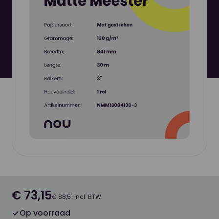
€ 73,15
€ 88,51 incl. BTW
Op voorraad