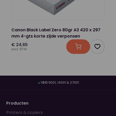
Canon Black Label Zero 80gr A3 420 x 297
mm 4-gts korte zijde verponsen
€ 24,65
In winkelwagen
Product t
excl. BTW
ISO
9001, 14001 & 27001
Producten
Printers & copiers