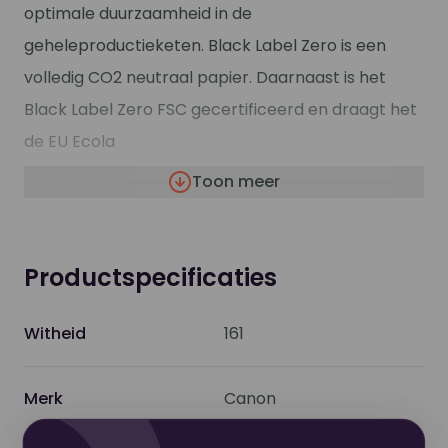
optimale duurzaamheid in de
geheleproductieketen. Black Label Zero is een
volledig CO2 neutraal papier. Daarnaast is het
Black Label Zero FSC gecertificeerd en draagt het
de EU Ecola
Toon meer
Formaat
A3
Breedte
297
Productspecificaties
mm
Witheid
161
Lengte
420
mm
Merk
Canon