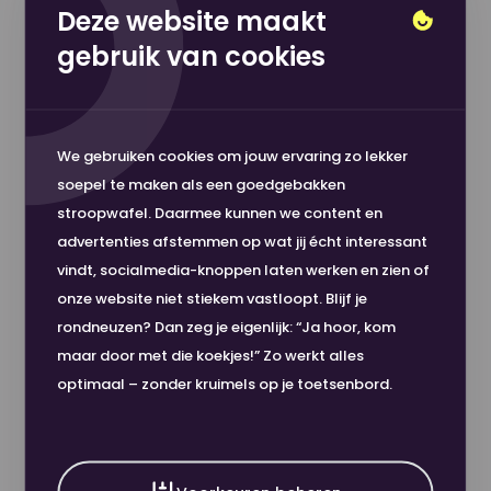
Dikte
107 µm
Deze website maakt
Lengte
420
gebruik van cookies
Gewicht
80
Afmeting
297
gm2
Toon meer
We gebruiken cookies om jouw ervaring zo lekker
Formaat
A3
Kleur
Wit
soepel te maken als een goedgebakken
stroopwafel. Daarmee kunnen we content en
Gewicht (grams/m2)
80 gm2
advertenties afstemmen op wat jij écht interessant
Milieucertificaten
CO2 Neutraal | Europese
vindt, socialmedia-knoppen laten werken en zien of
Nou, dit wordt 'm!
Ecolabel | EMAS | FSC® | Nordic
onze website niet stiekem vastloopt. Blijf je
Kleur
Wit
Swan | TCF
rondneuzen? Dan zeg je eigenlijk: “Ja hoor, kom
Hoge klanttevredenheid
maar door met die koekjes!” Zo werkt alles
Milieucertificaten
CO2 Neutraal;Europese
Veilig betalen
optimaal – zonder kruimels op je toetsenbord.
Witheid (CIE)
161
Ecolabel;EMAS;FSC;Nordic
Snelle levering
Swan;TCF
Canon Black Label Zero 80gr A3 420 x
Looprichting
BL
297 mm 4-gts korte zijde verponsen