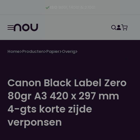
Ga naar hoofdinhoud
Ga naar hoofdnavigatie
Ga naar footer
ISO
9001, 14001 & 27001
Home
Producten
Papier
Overig
Canon Black Label Zero 80gr A3 420 x 297 mm 4-gts korte
zijde verponsen
Canon Black Label Zero
80gr A3 420 x 297 mm
4-gts korte zijde
verponsen