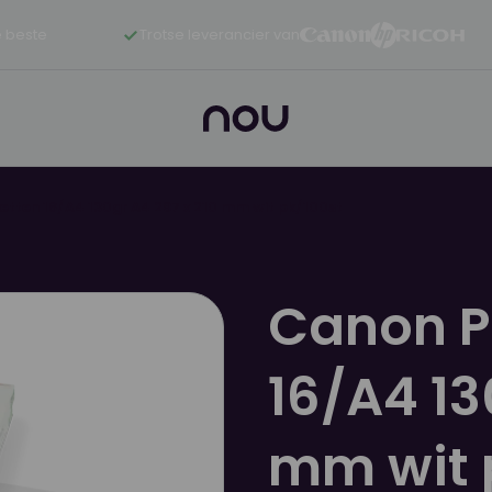
 beste
Trotse leverancier van
tten 16/A4 130gr A4 297 x 210 mm wit pk/100st
Canon P
16/A4 13
mm wit 