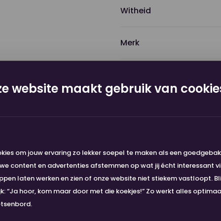
Witheid
Merk
Lengte
e website maakt gebruik van cookie
Afmeting
Formaat
kies om jouw ervaring zo lekker soepel te maken als een goedgeba
e content en advertenties afstemmen op wat jij écht interessant vi
Gewicht (grams/m2)
en laten werken en zien of onze website niet stiekem vastloopt. Bli
ijk: “Ja hoor, kom maar door met die koekjes!” Zo werkt alles optima
Kleur
etsenbord.