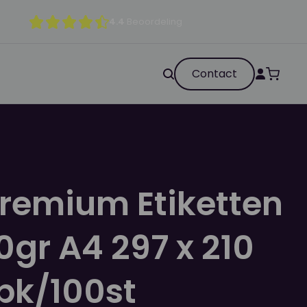
4.4
Beoordeling
Contact
remium Etiketten
0gr A4 297 x 210
pk/100st