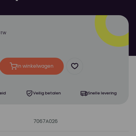
 BTW
In winkelwagen
oog
Product toevoegen als fa
eid
Veilig betalen
Snelle levering
7067A026