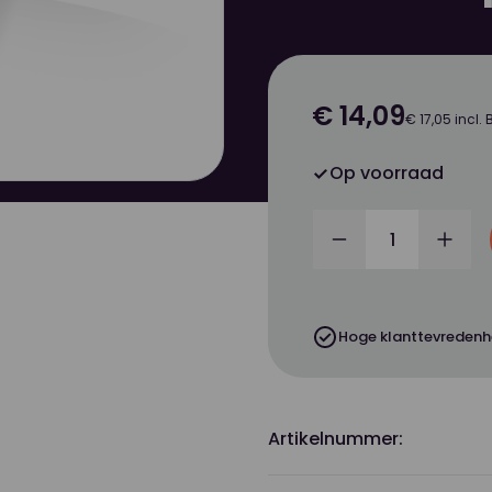
€ 14,09
€ 17,05 incl.
Op voorraad
Verminder
Verh
Hoge klanttevredenh
Artikelnummer: