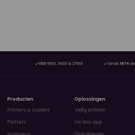
ISO
9001, 14001 & 27001
Sinds
1974
de
Producten
Oplossingen
Printers & copiers
Veilig printen
Plotters
De Nou app
Scanners
Digitaliseren