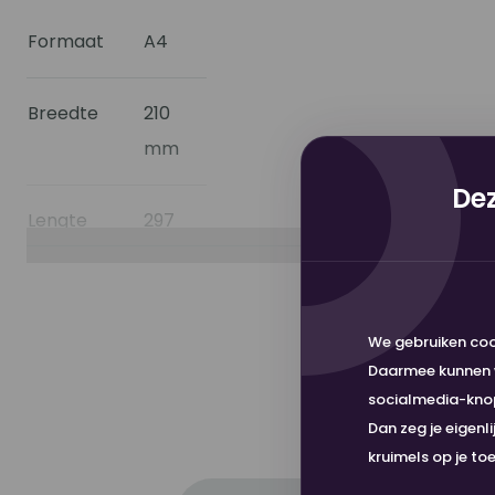
Formaat
A4
Breedte
210
mm
Dez
Lengte
297
Toon meer
mm
Dikte
145 µm
We gebruiken coo
Daarmee kunnen w
Gewicht
130
socialmedia-knopp
Dan zeg je eigenl
gm2
kruimels op je to