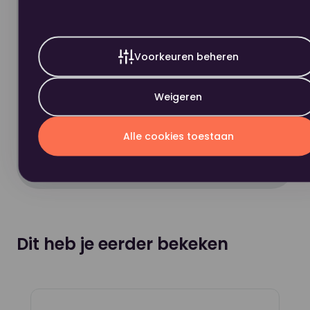
Papiercapaciteit
550 - 2200
Hoge klanttevredenheid
Veilig betalen
Functionaliteit
Printen
Voorkeuren beheren
Snelle levering
Canon imageFORCE 1643P
Weigeren
Afdruksnelheid
43
€ 530,00
excl. BTW
Alle cookies toestaan
In winkelwagen
Afmeting
409 x 376 x 275 mm
Vanaf welk apparaat
Desktop,
Smartphone|Tablet
Dit heb je eerder bekeken
Connectiviteit
Ethernet, USB
Formaat
A4