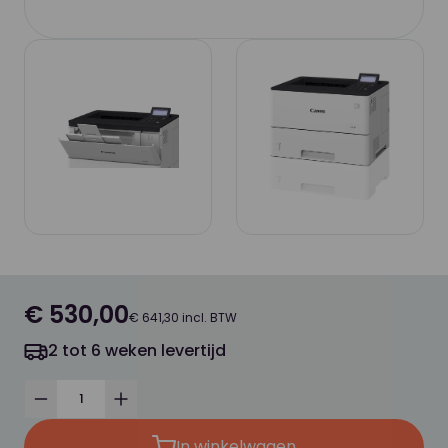
€ 530,00
€ 641,30 incl. BTW
2 tot 6 weken levertijd
Verminder
Verhoog
In winkelwagen