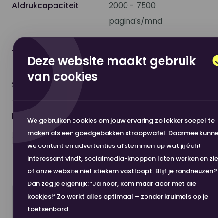
Afdrukcapaciteit
2000 - 7500
pagina's/mnd
Type
imageFORCE
Deze website maakt gebruik
van cookies
Scanfunctie
Nee
Merk
Canon
We gebruiken cookies om jouw ervaring zo lekker soepel te
maken als een goedgebakken stroopwafel. Daarmee kunn
Toon meer
we content en advertenties afstemmen op wat jij écht
Afdrukvolume p/m
7500
interessant vindt, socialmedia-knoppen laten werken en zi
of onze website niet stiekem vastloopt. Blijf je rondneuzen?
Aantal cartridges /
1
Dan zeg je eigenlijk: “Ja hoor, kom maar door met die
toners
koekjes!” Zo werkt alles optimaal – zonder kruimels op je
Nou, dit wordt 'm!
toetsenbord.