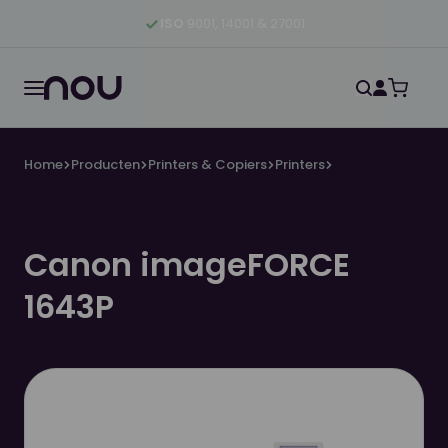
Ga naar hoofdinhoud
Ga naar hoofdnavigatie
Ga naar footer
ISO
9001, 14001 & 27001
Home
Producten
Printers & Copiers
Printers
Canon imageFORCE 1643P
Canon imageFORCE
1643P