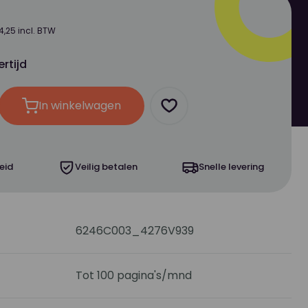
4,25 incl. BTW
ertijd
In winkelwagen
oog
Product toevoegen als fa
eid
Veilig betalen
Snelle levering
6246C003_4276V939
Tot 100 pagina's/mnd