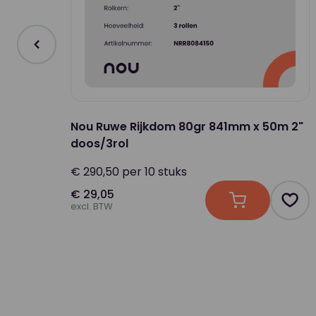
Nou Ruwe Rijkdom 80gr 841mm x 50m 2"
doos/3rol
€ 290,50 per 10 stuks
€ 29,05
In winkelwage
Prod
excl. BTW