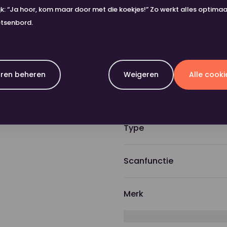
ijk: “Ja hoor, kom maar door met die koekjes!” Zo werkt alles optima
etsenbord.
Productspeci
ren beheren
Weigeren
Alle cook
Afdrukcapaciteit
Type
Scanfunctie
Merk
Afdrukvolume p/m