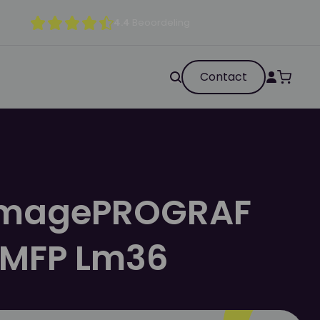
4.4
Beoordeling
Contact
imagePROGRAF
 MFP Lm36