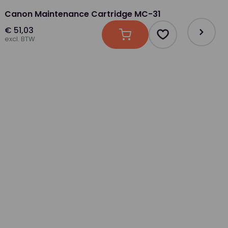
Kleur
Canon Maintenance Cartridge MC-31
€ 51,03
CAD/GIS
In winkelwagen
Product toevoeg
excl. BTW
evoegen als favoriet