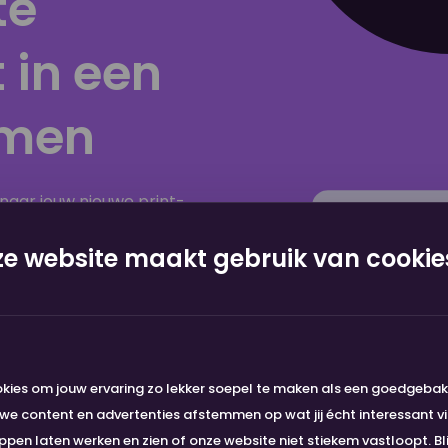
te
 in een
amen
 naar jouw nieuwe print-
drukken. Geen gedoe,
e website maakt gebruik van cookie
ine. Makkelijk en direct
kies om jouw ervaring zo lekker soepel te maken als een goedgeba
e content en advertenties afstemmen op wat jij écht interessant vi
en laten werken en zien of onze website niet stiekem vastloopt. Bli