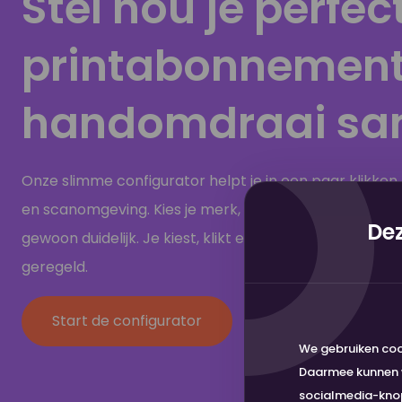
Stel nou je perfec
printabonnement
handomdraai s
Onze slimme configurator helpt je in een paar klikken
en scanomgeving. Kies je merk, functies en aantal af
Dez
gewoon duidelijk. Je kiest, klikt en regelt het direct onl
geregeld.
Start de configurator
We gebruiken coo
Daarmee kunnen w
socialmedia-knopp