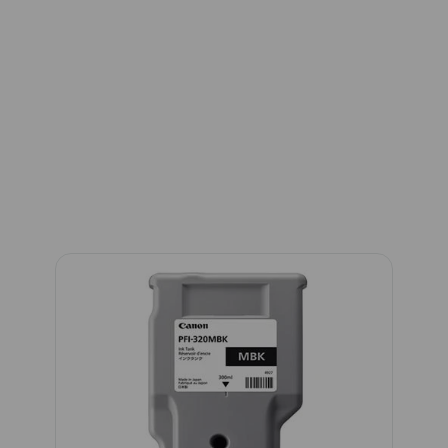
Aantal cartridges / toner
Papiercapaciteit
Functionaliteit
Vanaf welk apparaat
Connectiviteit
Formaat