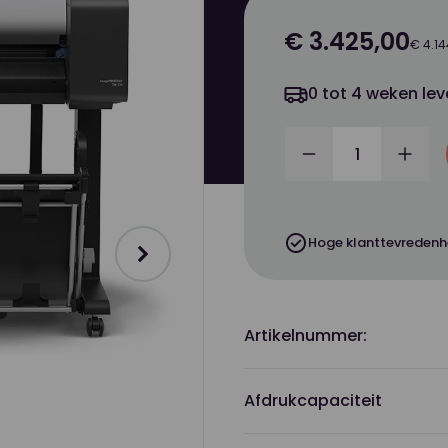
€ 3.425,00
€ 4.14
0 tot 4 weken lev
Verminder
Verh
Hoge klanttevredenh
Artikelnummer:
Afdrukcapaciteit