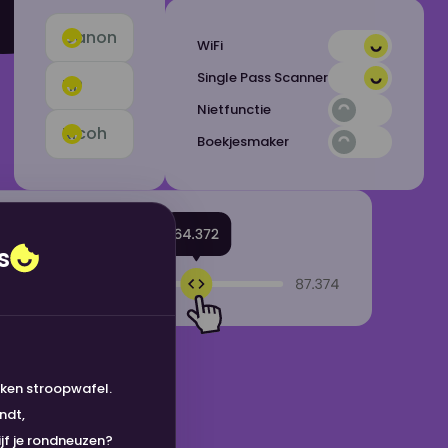
Canon
WiFi
Single Pass Scanner
HP
Nietfunctie
Ricoh
Boekjesmaker
s
kken stroopwafel.
Noodzakelijk
ndt,
Zonder deze koekjes lo
jf je rondneuzen?
überhaupt werkt. Denk