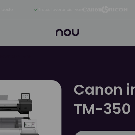
 beste
Trotse leverancier van
-350 MFP Lm36
Canon 
TM-350