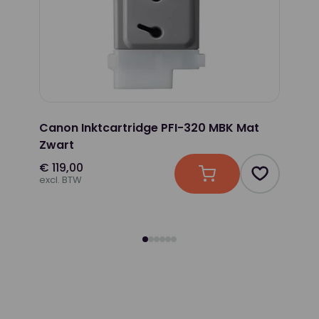
Kleur
Toepassing
Canon Inktcartridge PFI-320 MBK Mat
Zwart
€ 119,00
In winkelwagen
Product to
excl. BTW
n
uct toevoegen als favoriet