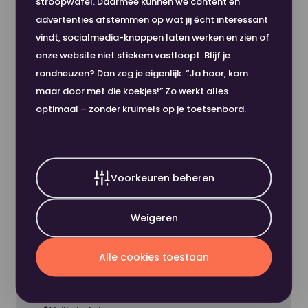
stroopwafel. Daarmee kunnen we content en
Dikte
104 µm
Merk
Canon
advertenties afstemmen op wat jij écht interessant
vindt, socialmedia-knoppen laten werken en zien of
Gewicht
80
onze website niet stiekem vastloopt. Blijf je
Afdrukvolume p/m
0
gm2
rondneuzen? Dan zeg je eigenlijk: “Ja hoor, kom
maar door met die koekjes!” Zo werkt alles
Aantal cartridges /
0
optimaal – zonder kruimels op je toetsenbord.
Kleur
Wit
toners
Toon meer
Milieucertificaten
ECF | Europese Ecolabel | EMAS |
Lengte
297
Voorkeuren beheren
PEFC
Afmeting
420
Weigeren
Witheid (CIE)
152
Nou, dit wordt 'm!
Alle cookies toestaan
Formaat
A3
Looprichting
BL
Hoge klanttevredenheid
Gewicht (grams/m2)
80 gm2