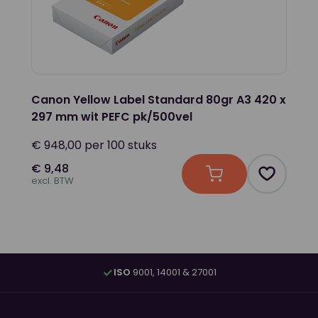
Canon Yellow Label Standard 80gr A3 420 x
297 mm wit PEFC pk/500vel
€ 948,00 per 100 stuks
€ 9,48
In winkelwagen
Product t
excl. BTW
ISO
9001, 14001 & 27001