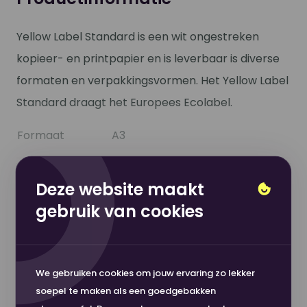
Yellow Label Standard is een wit ongestreken
kopieer- en printpapier en is leverbaar is diverse
formaten en verpakkingsvormen. Het Yellow Label
Standard draagt het Europees Ecolabel.
Formaat
A3
Toon meer
Breedte
420
Deze website maakt
mm
gebruik van cookies
Productspecificaties
Lengte
297
mm
We gebruiken cookies om jouw ervaring zo lekker
Witheid
152
soepel te maken als een goedgebakken