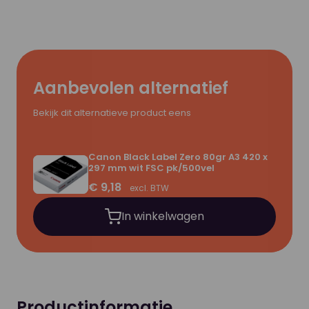
Aanbevolen alternatief
Bekijk dit alternatieve product eens
Canon Black Label Zero 80gr A3 420 x
297 mm wit FSC pk/500vel
€ 9,18
excl. BTW
In winkelwagen
Productinformatie