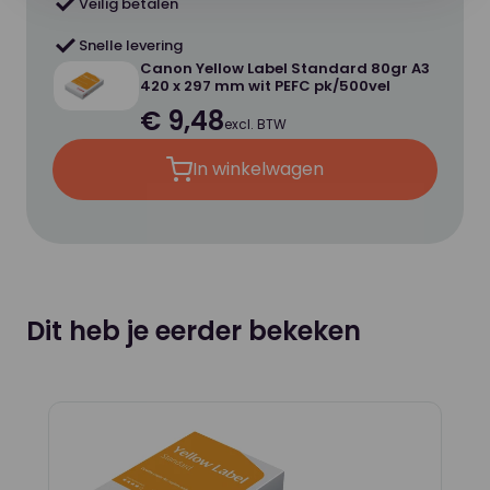
Veilig betalen
Opaciteit
93 %
Snelle levering
Kleur
Wit
Canon Yellow Label Standard 80gr A3
420 x 297 mm wit PEFC pk/500vel
€ 9,48
excl. BTW
Milieucertificaten
ECF | Europese Ecolabel |
In winkelwagen
EMAS | PEFC
Dit heb je eerder bekeken