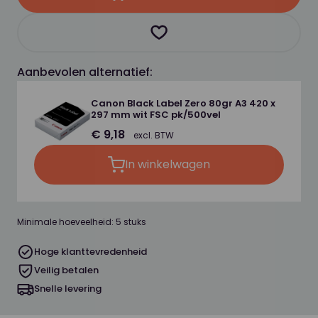
Product toevoegen als favor
Aanbevolen alternatief:
Canon Black Label Zero 80gr A3 420 x
297 mm wit FSC pk/500vel
€ 9,18
excl. BTW
In winkelwagen
Minimale hoeveelheid: 5 stuks
Hoge klanttevredenheid
Veilig betalen
Snelle levering