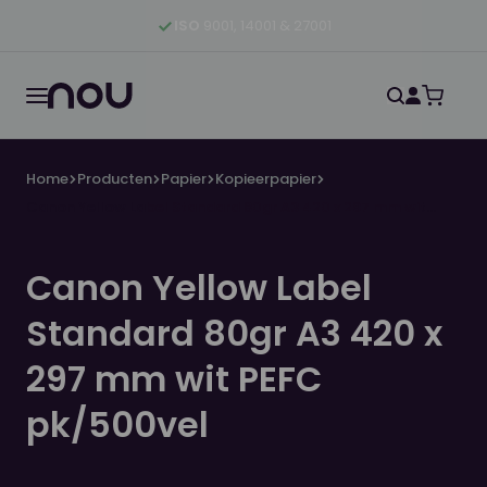
Ga naar hoofdinhoud
Ga naar hoofdnavigatie
Ga naar footer
ISO
9001, 14001 & 27001
Home
Producten
Papier
Kopieerpapier
Canon Yellow Label Standard 80gr A3 420 x 297 mm wit
PEFC pk/500vel
Canon Yellow Label
Standard 80gr A3 420 x
297 mm wit PEFC
pk/500vel