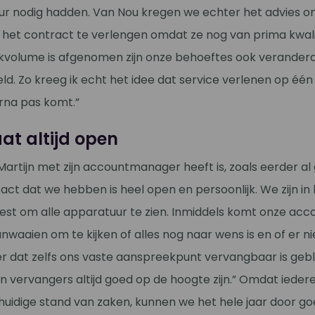
r nodig hadden. Van Nou kregen we echter het advies o
het contract te verlengen omdat ze nog van prima kwali
volume is afgenomen zijn onze behoeftes ook veranderd,
d. Zo kreeg ik echt het idee dat service verlenen op één 
rna pas komt.”
at altijd open
artijn met zijn accountmanager heeft is, zoals eerder al
tact dat we hebben is heel open en persoonlijk. We zijn in 
st om alle apparatuur te zien. Inmiddels komt onze ac
nwaaien om te kijken of alles nog naar wens is en of er 
er dat zelfs ons vaste aanspreekpunt vervangbaar is gebl
ijn vervangers altijd goed op de hoogte zijn.” Omdat ieder
 huidige stand van zaken, kunnen we het hele jaar door 