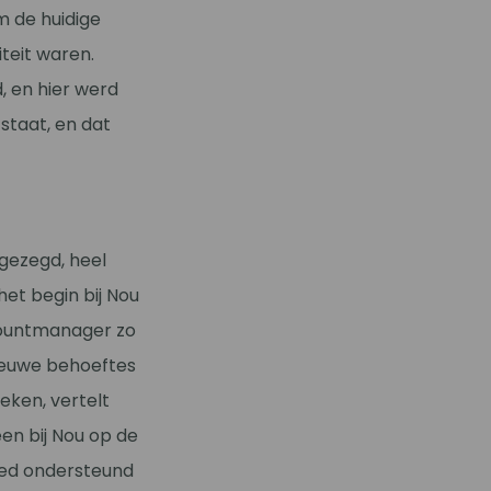
m de huidige
teit waren.
 en hier werd
staat, en dat
 gezegd, heel
het begin bij Nou
countmanager zo
nieuwe behoeftes
eken, vertelt
een bij Nou op de
goed ondersteund