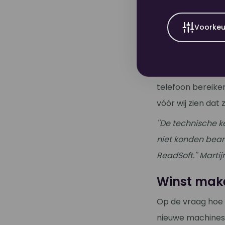
belangrijk. “Het f
zo vertelt Martij
Voorkeu
printer een stor
het contact ervaa
zijn kort. We he
telefoon bereike
vóór wij zien dat z
''De technische 
niet konden bean
ReadSoft.'' Mart
Winst make
Op de vraag hoe 
nieuwe machines.