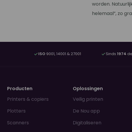
worden. Natuurlij
helemaal”, zo gra
ISO
9001, 14001 & 27001
Sinds
1974
de
Producten
Oplossingen
Printers & copiers
Veilig printen
Plotters
De Nou app
Scanners
Digitaliseren