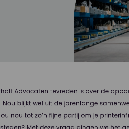
olt Advocaten tevreden is over de appa
 Nou blijkt wel uit de jarenlange samenw
 nou tot zo’n fijne partij om je printerin
besteden? Met deze vraag gingen we het g