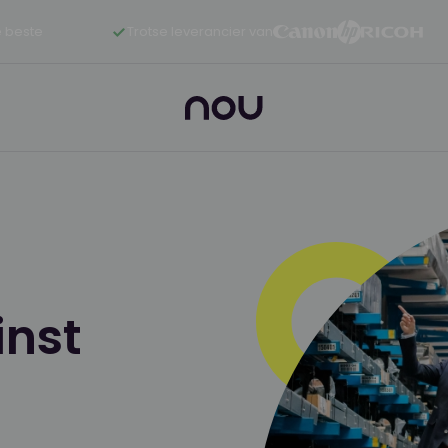
 beste
Trotse leverancier van
inst