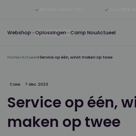
Ga naar hoofdinhoud
Ga naar hoofdnavigatie
Ga naar footer
ISO
9001, 14001 & 27001
Sinds
1974
de
Webshop
Oplossingen
Camp Nou
Actueel
Home
Actueel
Service op één, winst maken op twee
Case
7 dec. 2023
Service op één, w
maken op twee