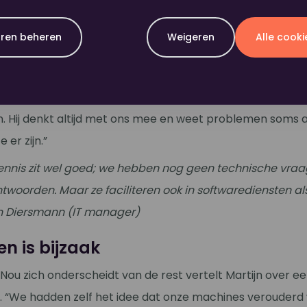
eit dat Nou een lokale partner is, is iets dat wij bij Dommerh
n over de eerste selectieronde voor de nieuwe printerleve
ren beheren
Weigeren
Alle cook
ing heeft dan staat er binnen no time een monteur op de 
rt Martijn als zeer prettig. “Afspraken worden nagekomen
bben een vast aanspreekpunt, en kunnen hem gewoon op z
n. Hij denkt altijd met ons mee en weet problemen soms a
e er zijn.”
kennis zit wel goed; we hebben nog geen technische vraa
twoorden. Maar ze faciliteren ook in softwarediensten al
ijn Diersmann (IT manager)
n is bijzaak
Nou zich onderscheidt van de rest vertelt Martijn over e
 “We hadden zelf het idee dat onze machines verouderd