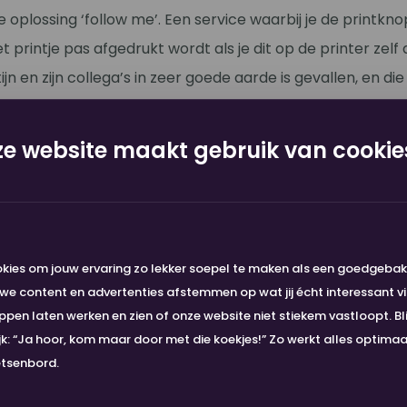
oplossing ‘follow me’. Een service waarbij je de printkn
 printje pas afgedrukt wordt als je dit op de printer zelf 
tijn en zijn collega’s in zeer goede aarde is gevallen, en di
n een pak printpapier per maand heeft geleid.
e website maakt gebruik van cookie
orgen meer
g die met de komst van Nou is verdwenen is die van lege 
er tijdens het printen achter komen dat de inkt op is. M
melding krijgt wanneer onze toner een bepaald niveau hee
kies om jouw ervaring zo lekker soepel te maken als een goedgeba
ag een nieuwe toner op de mat. Een stukje ontzorgen dat
e content en advertenties afstemmen op wat jij écht interessant vi
ukje makkelijker maakt”, zo vertelt Martijn met een glim
en laten werken en zien of onze website niet stiekem vastloopt. Bli
ijk: “Ja hoor, kom maar door met die koekjes!” Zo werkt alles optima
s afspraak
etsenbord.
pullen en diensten die Nou aan Dommerholt levert zijn e