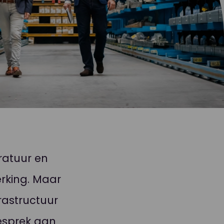
ratuur en
erking. Maar
frastructuur
esprek aan