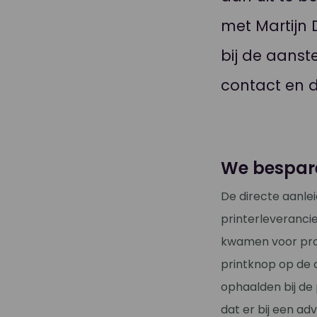
met Martijn
bij de aanste
contact en d
We bespar
De directe aanle
printerleveranci
kwamen voor prob
printknop op de 
ophaalden bij de p
dat er bij een a