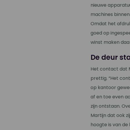
nieuwe apparatuu
machines binnen 
Omdat het afdruk
goed op ingespeel
winst maken daa
De deur sta
Het contact dat M
prettig. “Het con
op kantoor gewee
af en toe even aa
zijn ontstaan. Ov
Martijn dat ook z
hoogte is van de