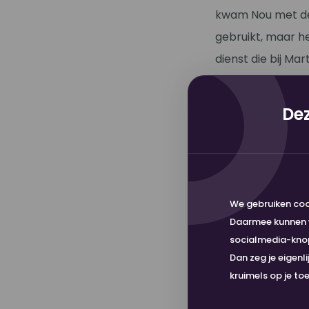
kwam Nou met de 
gebruikt, maar het
dienst die bij Mar
een besparing va
Dez
Geen kopz
Een andere kopzor
zo vervelend als 
automatisch een 
We gebruiken coo
er de volgende d
Daarmee kunnen w
gewoon net een st
socialmedia-knopp
Dan zeg je eigenl
Afspraak i
kruimels op je to
Naast de goede s