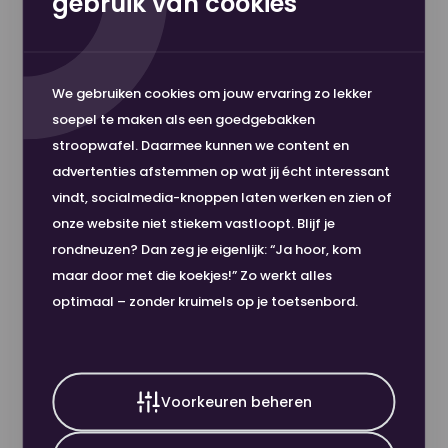
gebruik van cookies
perfecte oplossing voor je drukke kantoor.
Productspecificaties
Voordelen van de i-SENSYS
Afdrukcapaciteit
250 - 2500 pagina's/mnd
We gebruiken cookies om jouw ervaring zo lekker
MF655Cdw
soepel te maken als een goedgebakken
Snel en betrouwbaar:
Print tot 21 pagina's per
stroopwafel. Daarmee kunnen we content en
Type
i-SENSYS
minuut in hoge resoltutie. Geen wachttijden,
advertenties afstemmen op wat jij écht interessant
vindt, socialmedia-knoppen laten werken en zien of
alleen top resultaten!
Scanfunctie
Ja - Enkelzijdig
onze website niet stiekem vastloopt. Blijf je
Multifunctioneel:
Print, scan en kopieer met
rondneuzen? Dan zeg je eigenlijk: “Ja hoor, kom
één apparaat.
maar door met die koekjes!” Zo werkt alles
Merk
Canon
optimaal – zonder kruimels op je toetsenbord.
Compact formaat:
Past perfect op elk
Toon meer
bureau, zonder in te leveren op prestaties.
Afdrukvolume p/m
2500
Connectiviteit:
Bevat een uitgebreide
Voorkeuren beheren
connectiviteit; Wifi, Ethernet en USB.
Aantal cartridges /
4
Ben je
Nou
toch op zoek naar een groter model