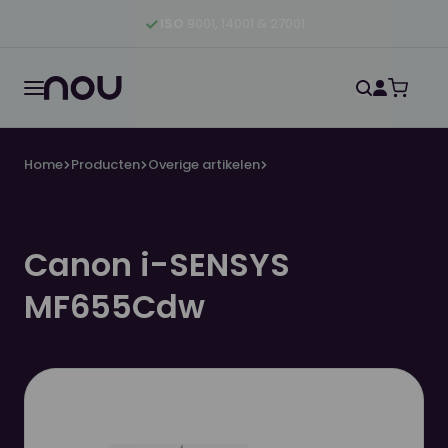
Ga naar hoofdinhoud
Ga naar hoofdnavigatie
Ga naar footer
ISO
9001, 14001 & 27001
Home
Producten
Overige artikelen
Canon i-SENSYS MF655Cdw
Canon i-SENSYS
MF655Cdw