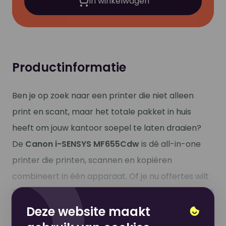
In winkelwagen
Productinformatie
Ben je op zoek naar een printer die niet alleen
print en scant, maar het totale pakket in huis
heeft om jouw kantoor soepel te laten draaien?
De
Canon i-SENSYS MF655Cdw
is dé all-in-one
printer die printen, scannen en kopiëren
combineert in één apparaat. Of je nu offertes wilt
printen in hoge resolutie of belangrijke
Toon meer
documenten moet inscannen, deze
Deze website maakt
multifunctionele krachtpatser biedt jou de