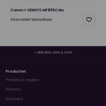
Canon i-SENSYS MF655Cdw
Alternatief bestelbaar
Product t
ISO
9001, 14001 & 27001
Producten
Printers & copiers
Plotters
Scanners