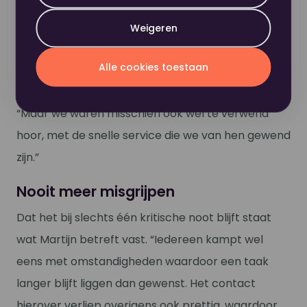
overgingen naar een nieuw netwerk werden de
instellingen niet automatisch meegenomen
Weigeren
waardoor we even niet konden printen.” Ondanks
Alle cookies toestaan
de korte lijntjes en het directe contact met Nou
heeft dit voor Martijn toch iets te lang geduurd.
“Maar we waren misschien ook wel te verwend
hoor, met de snelle service die we van hen gewend
zijn.”
Nooit meer misgrijpen
Dat het bij slechts één kritische noot blijft staat
wat Martijn betreft vast. “Iedereen kampt wel
eens met omstandigheden waardoor een taak
langer blijft liggen dan gewenst. Het contact
hierover verliep overigens ook prettig, waardoor