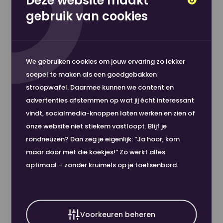
Deze website maakt
demo, zo blijkt uit de ervaringen waar Martijn op
gebruik van cookies
terugkijkt. “We zijn efficiënter gaan werken door de
automatische dossieropbouw, maar ook op het
gebied van AVG hebben we mooie stappen
We gebruiken cookies om jouw ervaring zo lekker
gemaakt. Bij een accountantskantoor komt
soepel te maken als een goedgebakken
natuurlijk veel vertrouwelijke informatie kijken, en
stroopwafel. Daarmee kunnen we content en
advertenties afstemmen op wat jij écht interessant
omdat je nu alleen je eigen printjes uit kan laten
vindt, socialmedia-knoppen laten werken en zien of
draaien is dit nog handiger geregeld.”
onze website niet stiekem vastloopt. Blijf je
rondneuzen? Dan zeg je eigenlijk: “Ja hoor, kom
Kritische noot
maar door met die koekjes!” Zo werkt alles
Zoals eerder genoemd was er tijdens het gesprek
optimaal – zonder kruimels op je toetsenbord.
ook ruimte voor een kleine kritische noot. “Een van
de voordelen van de apparatuur die Nou levert is
de koppeling met ons softwarepakket. Toen we
Voorkeuren beheren