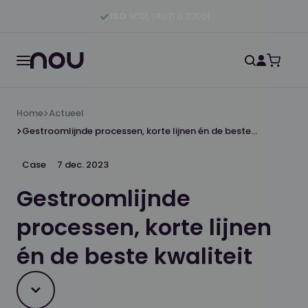
Ga naar hoofdinhoud
Ga naar hoofdnavigatie
Ga naar footer
ISO
9001, 14001 & 27001
Home
Actueel
Gestroomlijnde processen, korte lijnen én de beste
kwaliteit
Case
7 dec. 2023
Gestroomlijnde
processen, korte lijnen
én de beste kwaliteit