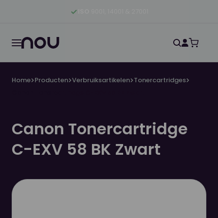
Ga naar hoofdinhoud
Ga naar hoofdnavigatie
Ga naar footer
ISO
9001, 14001 & 27001
Home
Producten
Verbruiksartikelen
Tonercartridges
Canon Tonercartridge C-EXV 58 BK Zwart
Canon Tonercartridge
C-EXV 58 BK Zwart