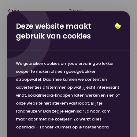
bij de specificaties ‘’geschikt voor’’ of jou
Kleur
Zwart
Canon printer ertussen staat.
Deze website maakt
Toepassing
Originele Toner
Kleur
Zwart
gebruik van cookies
Cartridges
Model naam
C-EXV 58
Toon meer
We gebruiken cookies om jouw ervaring zo lekker
Soort Verbruiksartikel
Tonercartridge
soepel te maken als een goedgebakken
stroopwafel. Daarmee kunnen we content en
advertenties afstemmen op wat jij écht interessant
Commerciële kleurnaam
Zwart
Nou, dit wordt 'm!
vindt, socialmedia-knoppen laten werken en zien of
onze website niet stiekem vastloopt. Blijf je
Aantal afdrukken
71000
Hoge klanttevredenheid
rondneuzen? Dan zeg je eigenlijk: “Ja hoor, kom
maar door met die koekjes!” Zo werkt alles
Veilig betalen
optimaal – zonder kruimels op je toetsenbord.
CE-markering
Ja
Snelle levering