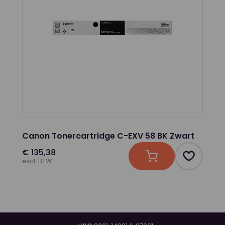
Canon Tonercartridge C-EXV 58 BK Zwart
€ 135,38
In winkelwagen
Product t
excl. BTW