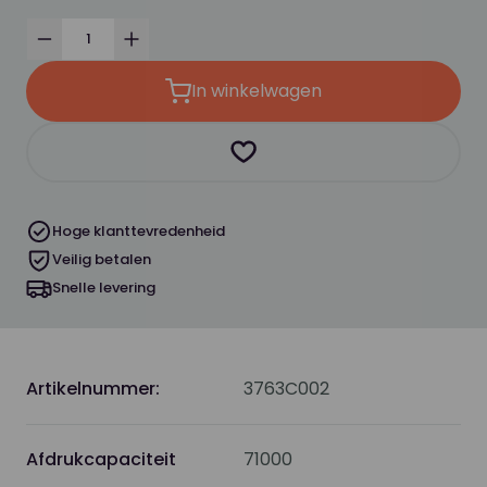
Verminder
Verhoog
In winkelwagen
Product toevoegen als favor
Hoge klanttevredenheid
Veilig betalen
Snelle levering
Artikelnummer:
3763C002
Afdrukcapaciteit
71000