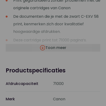
Print gegarandeerd zonder problemen met de
originele cartridges van Canon
De documenten die je met de zwart C-EXV 58
print, kenmerken zich door kwalitatief
hoogwaardige afdrukken.
Deze cartridge print tot 71000 pagina’s.
Toon meer
Binnen de Canon printers heb je vaak de
mogelijkheid om in plaats van een gewone
cartridge een XL/HC (high capacity) te
Productspecificaties
gebruiken voor nog meer en goedkoper
printen.
Afdrukcapaciteit
71000
Deze XL/HC cartridge vind je dan terug bij de
alternatieven
Merk
Canon
Weten of je de juiste cartridge hebt? Kijk dan